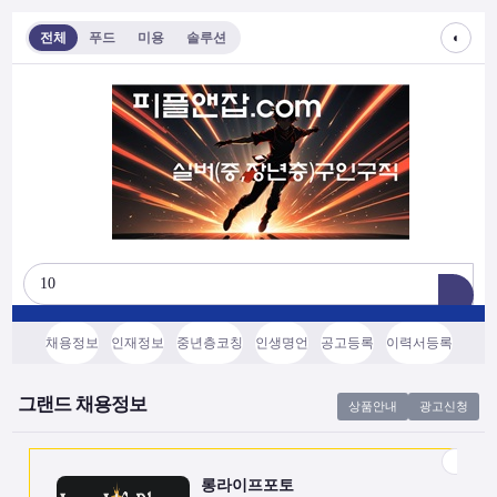
◐
전체
푸드
미용
솔루션
롱라이프포토
[모집/안내] 스마트폰 하나로 시작하는 …
전국
협의후결정
소프트웨어, 기타
채용정보
인재정보
중년층코칭
인생명언
공고등록
이력서등록
쇼츠소스랩
AI 쇼츠 자동화로 월급 벌기 (영상소스…
그랜드 채용정보
상품안내
광고신청
전국
협의후결정
소프트웨어, 기타
롱라이프포토