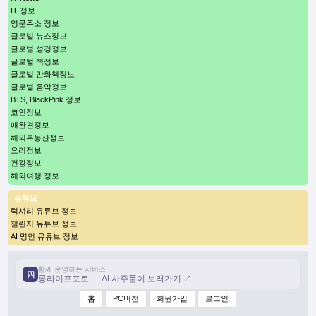
IT 정보
영문주소 정보
글로벌 뉴스정보
글로벌 성경정보
글로벌 책정보
글로벌 만화책정보
글로벌 음악정보
BTS, BlackPink 정보
코인정보
애완견정보
해외부동산정보
요리정보
건강정보
해외여행 정보
유튜브
럭셔리 유튜브 정보
챌린지 유튜브 정보
AI 명언 유튜브 정보
함께 운영하는 서비스
四
롱라이프포토 — AI 사주풀이 보러가기 ↗
홈
PC버전
회원가입
로그인