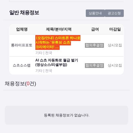
일반 채용정보
상품안내
광고신청
업체명
제목/분야/지역
급여
마감일
[모집/안내] 스마트폰 하나로
시작하는 '유튜브 쇼츠'
롱라이프포토
협의후결정
상시모집
크리에이터! …
기타 | 전국
AI 쇼츠 자동화로 월급 벌기
(영상소스/리셀부업)
쇼츠소스랩
협의후결정
상시모집
기타 | 전국
채용정보(
0
건)
등록된 채용정보가 없습니다.