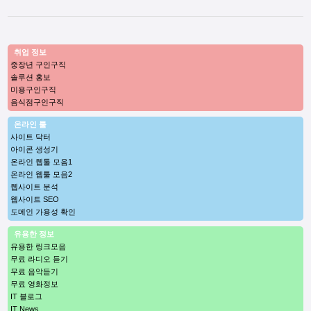
취업 정보
중장년 구인구직
솔루션 홍보
미용구인구직
음식점구인구직
온라인 툴
사이트 닥터
아이콘 생성기
온라인 웹툴 모음1
온라인 웹툴 모음2
웹사이트 분석
웹사이트 SEO
도메인 가용성 확인
유용한 정보
유용한 링크모음
무료 라디오 듣기
무료 음악듣기
무료 영화정보
IT 블로그
IT News