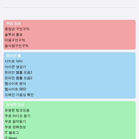
취업 정보
중장년 구인구직
솔루션 홍보
미용구인구직
음식점구인구직
온라인 툴
사이트 닥터
아이콘 생성기
온라인 웹툴 모음1
온라인 웹툴 모음2
웹사이트 분석
웹사이트 SEO
도메인 가용성 확인
유용한 정보
유용한 링크모음
무료 라디오 듣기
무료 음악듣기
무료 영화정보
IT 블로그
IT News