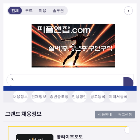
◐
전체
푸드
미용
솔루션
롱라이프포토
[모집/안내] 스마트폰 하나로 시작하는 …
전국
협의후결정
소프트웨어, 기타
채용정보
인재정보
중년층코칭
인생명언
공고등록
이력서등록
쇼츠소스랩
AI 쇼츠 자동화로 월급 벌기 (영상소스…
그랜드 채용정보
상품안내
광고신청
전국
협의후결정
소프트웨어, 기타
롱라이프포토