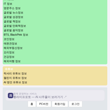
IT 정보
영문주소 정보
글로벌 뉴스정보
글로벌 성경정보
글로벌 책정보
글로벌 만화책정보
글로벌 음악정보
BTS, BlackPink 정보
코인정보
애완견정보
해외부동산정보
요리정보
건강정보
해외여행 정보
유튜브
럭셔리 유튜브 정보
챌린지 유튜브 정보
AI 명언 유튜브 정보
함께 운영하는 서비스
四
롱라이프포토 — AI 사주풀이 보러가기 ↗
홈
PC버전
회원가입
로그인