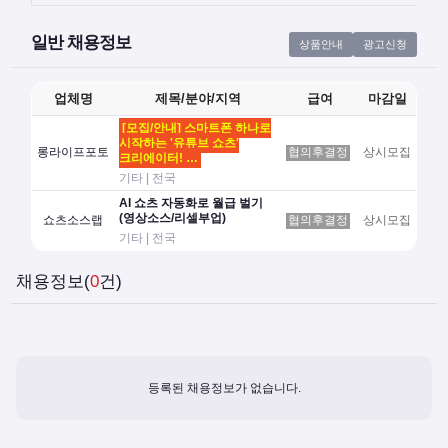
일반 채용정보
상품안내
광고신청
업체명
제목/분야/지역
급여
마감일
[모집/안내] 스마트폰 하나로
시작하는 '유튜브 쇼츠'
롱라이프포토
협의후결정
상시모집
크리에이터! …
기타 | 전국
AI 쇼츠 자동화로 월급 벌기
(영상소스/리셀부업)
쇼츠소스랩
협의후결정
상시모집
기타 | 전국
채용정보(
0
건)
등록된 채용정보가 없습니다.