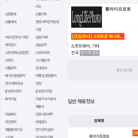
지도
롱라이프포토
상점판매
상품기획
상품대여
생명 과학연구원 및
시험
[모집/안내] 스마트폰 하나로…
석유·천연가스 제조
섬유/의복
제어장치
섬유공학
소프트웨어, 기타
전국
협의후결정
소방·방재·산업안전·
소프트웨어
비파괴
시스템운영
식품공학
안내·접수
에너지·환경공학
여행 및 관광통역
연극·영화·방송
영업
운송장비정비
운송장비조립
육아시설
의료기사·치료사·
일반 채용정보
재활사
의료복지
인문·사회과학
업체명
자연과학
자재관리
재활용처리 및
전기·전자 설비
[
롱라이프포토
소각로
전산자료 입력