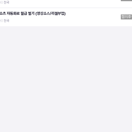
 | 전국
 쇼츠 자동화로 월급 벌기 (영상소스/리셀부업)
협의후
 | 전국