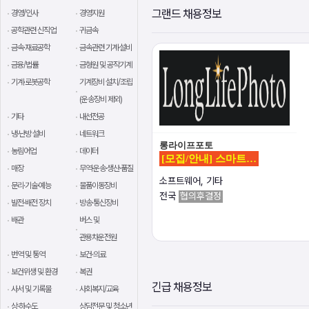
그랜드 채용정보
경영/인사
경영지원
공학관련 신직업
귀금속
금속·재료공학
금속관련 기계·설비
금융/법률
금형원 및 공작기계
기계·로봇공학
기계장비 설치/조립
(운송장비 제외)
기타
내선전공
냉·난방 설비
네트워크
롱라이프포토
농림어업
데이터
[모집/안내] 스마트…
매장
무역·운송·생산·품질
소프트웨어, 기타
문리·기술·예능
물품이동장비
전국
협의후결정
발전·배전 장치
방송·통신장비
배관
버스 및
관용차운전원
번역 및 통역
보건·의료
보건위생 및 환경
복권
긴급 채용정보
사서 및 기록물
사회복지/교육
상·하수도
상담전문 및 청소년