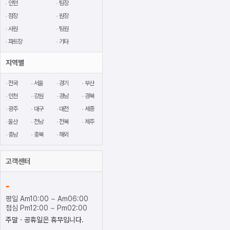
인턴
팀장
점장
원장
사원
팀원
파트장
기타
지역별
전국
서울
경기
부산
인천
강원
경남
경북
광주
대구
대전
세종
울산
전남
전북
제주
충남
충북
해외
고객센터
-
평일 Am10:00 ~ Am06:00
점심 Pm12:00 ~ Pm02:00
주말ㆍ공휴일은 휴무입니다.