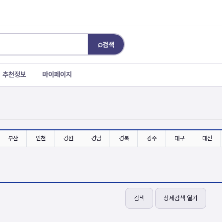
⌕
검색
추천정보
마이페이지
부산
인천
강원
경남
경북
광주
대구
대전
검색
상세검색 열기