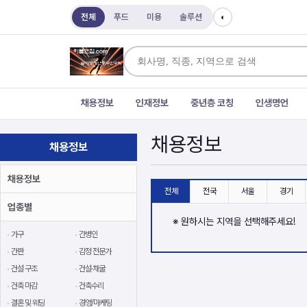
전체
푸드
미용
솔루션
◐
채용정보
인재정보
중년층 코칭
인생명언
채용정보
채용정보
채용정보
전체
전국
서울
경기
업종별
※ 원하시는 지역을 선택해주세요!
가구
간병인
간판
감정 전문가
건설 구조
건설·채굴
건축 마감
건축수리
결혼 및 웨딩
경영/마케팅