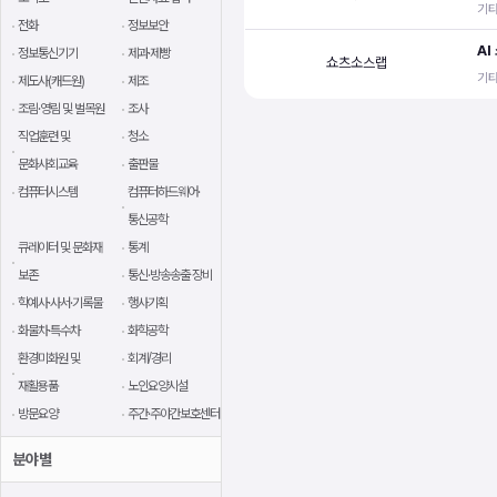
기타
전화
정보보안
AI
정보통신기기
제과·제빵
쇼츠소스랩
기타
제도사(캐드원)
제조
조림·영림 및 벌목원
조사
직업훈련 및
청소
문화사회교육
출판물
컴퓨터시스템
컴퓨터하드웨어·
통신공학
큐레이터 및 문화재
통계
보존
통신·방송송출 장비
학예사·사서·기록물
행사기획
화물차·특수차
화학공학
환경미화원 및
회계/경리
재활용품
노인요양시설
방문요양
주간·주야간보호센터
분야별