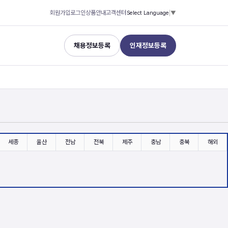
회원가입
로그인
상품안내
고객센터
Select Language
▼
채용정보등록
인재정보등록
세종
울산
전남
전북
제주
충남
충북
해외