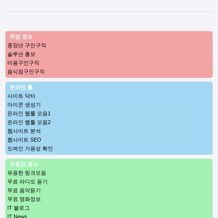
취업 정보
중장년 구인구직
솔루션 홍보
미용구인구직
음식점구인구직
온라인 툴
사이트 닥터
아이콘 생성기
온라인 웹툴 모음1
온라인 웹툴 모음2
웹사이트 분석
웹사이트 SEO
도메인 가용성 확인
유용한 정보
유용한 링크모음
무료 라디오 듣기
무료 음악듣기
무료 영화정보
IT 블로그
IT News