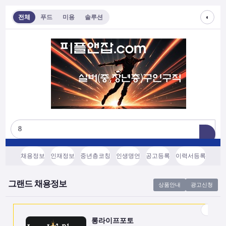
◐
전체
푸드
미용
솔루션
롱라이프포토
[모집/안내] 스마트폰 하나로 시작하는 …
전국
협의후결정
소프트웨어, 기타
채용정보
인재정보
중년층코칭
인생명언
공고등록
이력서등록
쇼츠소스랩
AI 쇼츠 자동화로 월급 벌기 (영상소스…
그랜드 채용정보
상품안내
광고신청
전국
협의후결정
소프트웨어, 기타
롱라이프포토