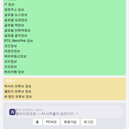
IT 정보
영문주소 정보
글로벌 뉴스정보
글로벌 성경정보
글로벌 책정보
글로벌 만화책정보
글로벌 음악정보
BTS, BlackPink 정보
코인정보
애완견정보
해외부동산정보
요리정보
건강정보
해외여행 정보
유튜브
럭셔리 유튜브 정보
챌린지 유튜브 정보
AI 명언 유튜브 정보
함께 운영하는 서비스
四
롱라이프포토 — AI 사주풀이 보러가기 ↗
홈
PC버전
회원가입
로그인