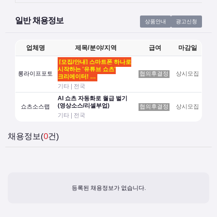
일반 채용정보
상품안내
광고신청
업체명
제목/분야/지역
급여
마감일
[모집/안내] 스마트폰 하나로
시작하는 '유튜브 쇼츠'
롱라이프포토
협의후결정
상시모집
크리에이터! …
기타 | 전국
AI 쇼츠 자동화로 월급 벌기
(영상소스/리셀부업)
쇼츠소스랩
협의후결정
상시모집
기타 | 전국
채용정보(
0
건)
등록된 채용정보가 없습니다.