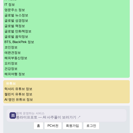
IT 정보
영문주소 정보
글로벌 뉴스정보
글로벌 성경정보
글로벌 책정보
글로벌 만화책정보
글로벌 음악정보
BTS, BlackPink 정보
코인정보
애완견정보
해외부동산정보
요리정보
건강정보
해외여행 정보
유튜브
럭셔리 유튜브 정보
챌린지 유튜브 정보
AI 명언 유튜브 정보
함께 운영하는 서비스
四
롱라이프포토 — AI 사주풀이 보러가기 ↗
홈
PC버전
회원가입
로그인