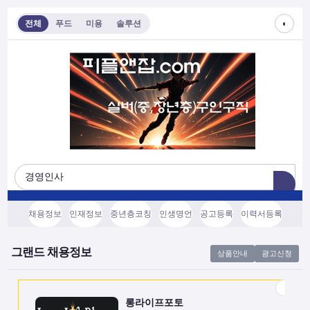
◐
전체
푸드
미용
솔루션
롱라이프포토
[모집/안내] 스마트폰 하나로 시작하는 …
전국
협의후결정
소프트웨어, 기타
채용정보
인재정보
중년층코칭
인생명언
공고등록
이력서등록
쇼츠소스랩
AI 쇼츠 자동화로 월급 벌기 (영상소스…
그랜드 채용정보
상품안내
광고신청
전국
협의후결정
소프트웨어, 기타
롱라이프포토