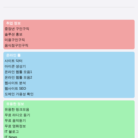
취업 정보
중장년 구인구직
솔루션 홍보
미용구인구직
음식점구인구직
온라인 툴
사이트 닥터
아이콘 생성기
온라인 웹툴 모음1
온라인 웹툴 모음2
웹사이트 분석
웹사이트 SEO
도메인 가용성 확인
유용한 정보
유용한 링크모음
무료 라디오 듣기
무료 음악듣기
무료 영화정보
IT 블로그
IT News