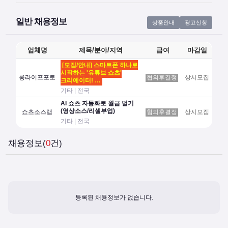
일반 채용정보
상품안내
광고신청
업체명
제목/분야/지역
급여
마감일
[모집/안내] 스마트폰 하나로
시작하는 '유튜브 쇼츠'
롱라이프포토
협의후결정
상시모집
크리에이터! …
기타 | 전국
AI 쇼츠 자동화로 월급 벌기
(영상소스/리셀부업)
쇼츠소스랩
협의후결정
상시모집
기타 | 전국
채용정보(
0
건)
등록된 채용정보가 없습니다.