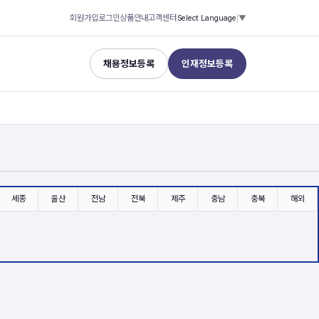
회원가입
로그인
상품안내
고객센터
Select Language
▼
채용정보등록
인재정보등록
세종
울산
전남
전북
제주
충남
충북
해외