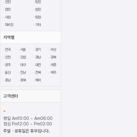
인턴
팀장
점장
원장
사원
팀원
파트장
기타
지역별
전국
서울
경기
부산
인천
강원
경남
경북
광주
대구
대전
세종
울산
전남
전북
제주
충남
충북
해외
고객센터
-
평일 Am10:00 ~ Am06:00
점심 Pm12:00 ~ Pm02:00
주말ㆍ공휴일은 휴무입니다.