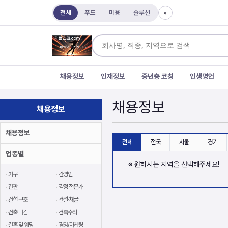
전체
푸드
미용
솔루션
◐
채용정보
인재정보
중년층 코칭
인생명언
채용정보
채용정보
채용정보
전체
전국
서울
경기
업종별
※ 원하시는 지역을 선택해주세요!
가구
간병인
간판
감정 전문가
건설 구조
건설·채굴
건축 마감
건축수리
결혼 및 웨딩
경영/마케팅