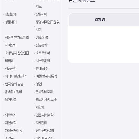
일반 채용정보
지도
상점판매
상품기획
업체명
상품대여
생명 과학연구원 및
시험
석유·천연가스 제조
섬유/의복
제어장치
섬유공학
소방·방재·산업안전·
소프트웨어
비파괴
시스템운영
식품공학
안내·접수
에너지·환경공학
여행 및 관광통역
연극·영화·방송
영업
운송장비정비
운송장비조립
육아시설
의료기사·치료사·
재활사
의료복지
인문·사회과학
자연과학
자재관리
재활용처리 및
전기·전자 설비
소각로
전산자료 입력