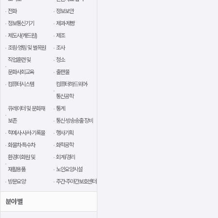
전화
정보보안
정보통신기기
제과·제빵
제도사(캐드원)
제조
조림·영림 및 벌목원
조사
직업훈련 및
청소
문화사회교육
출판물
컴퓨터시스템
컴퓨터하드웨어·
통신공학
큐레이터 및 문화재
통계
보존
통신·방송송출 장비
학예사·사서·기록물
행사기획
화물차·특수차
화학공학
환경미화원 및
회계/경리
재활용품
노인요양시설
방문요양
주간·주야간보호센터
분야별