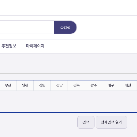
⌕
검색
추천정보
마이페이지
부산
인천
강원
경남
경북
광주
대구
대전
검색
상세검색 열기