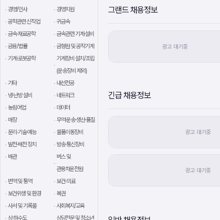
그랜드 채용정보
경영/인사
경영지원
공학관련 신직업
귀금속
금속·재료공학
금속관련 기계·설비
금융/법률
금형원 및 공작기계
기계·로봇공학
기계장비 설치/조립
(운송장비 제외)
기타
내선전공
긴급 채용정보
냉·난방 설비
네트워크
농림어업
데이터
매장
무역·운송·생산·품질
문리·기술·예능
물품이동장비
발전·배전 장치
방송·통신장비
배관
버스 및
관용차운전원
번역 및 통역
보건·의료
보건위생 및 환경
복권
사서 및 기록물
사회복지/교육
상·하수도
상담전문 및 청소년