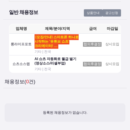
일반 채용정보
상품안내
광고신청
업체명
제목/분야/지역
급여
마감일
[모집/안내] 스마트폰 하나로
시작하는 '유튜브 쇼츠'
롱라이프포토
협의후결정
상시모집
크리에이터! …
기타 | 전국
AI 쇼츠 자동화로 월급 벌기
(영상소스/리셀부업)
쇼츠소스랩
협의후결정
상시모집
기타 | 전국
채용정보(
0
건)
등록된 채용정보가 없습니다.