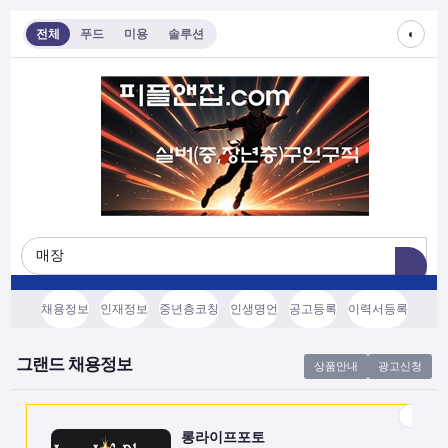
◐
전체
푸드
미용
솔루션
롱라이프포토
[모집/안내] 스마트폰 하나로 시작하는 …
전국
협의후결정
소프트웨어, 기타
채용정보
인재정보
중년층코칭
인생명언
공고등록
이력서등록
쇼츠소스랩
AI 쇼츠 자동화로 월급 벌기 (영상소스…
그랜드 채용정보
상품안내
광고신청
전국
협의후결정
소프트웨어, 기타
롱라이프포토