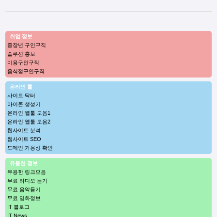
취업 정보
중장년 구인구직
솔루션 홍보
미용구인구직
음식점구인구직
온라인 툴
사이트 닥터
아이콘 생성기
온라인 웹툴 모음1
온라인 웹툴 모음2
웹사이트 분석
웹사이트 SEO
도메인 가용성 확인
유용한 정보
유용한 링크모음
무료 라디오 듣기
무료 음악듣기
무료 영화정보
IT 블로그
IT News