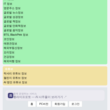
IT 정보
영문주소 정보
글로벌 뉴스정보
글로벌 성경정보
글로벌 책정보
글로벌 만화책정보
글로벌 음악정보
BTS, BlackPink 정보
코인정보
애완견정보
해외부동산정보
요리정보
건강정보
해외여행 정보
유튜브
럭셔리 유튜브 정보
챌린지 유튜브 정보
AI 명언 유튜브 정보
함께 운영하는 서비스
四
롱라이프포토 — AI 사주풀이 보러가기 ↗
홈
PC버전
회원가입
로그인