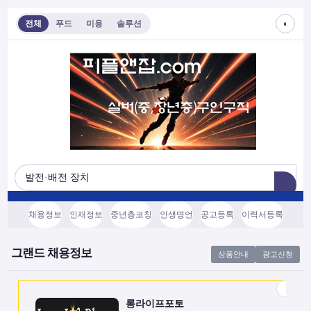
◐
전체
푸드
미용
솔루션
롱라이프포토
[모집/안내] 스마트폰 하나로 시작하는 …
전국
협의후결정
소프트웨어, 기타
채용정보
인재정보
중년층코칭
인생명언
공고등록
이력서등록
쇼츠소스랩
AI 쇼츠 자동화로 월급 벌기 (영상소스…
그랜드 채용정보
상품안내
광고신청
전국
협의후결정
소프트웨어, 기타
롱라이프포토