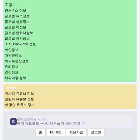
IT 정보
영문주소 정보
글로벌 뉴스정보
글로벌 성경정보
글로벌 책정보
글로벌 만화책정보
글로벌 음악정보
BTS, BlackPink 정보
코인정보
애완견정보
해외부동산정보
요리정보
건강정보
해외여행 정보
유튜브
럭셔리 유튜브 정보
챌린지 유튜브 정보
AI 명언 유튜브 정보
함께 운영하는 서비스
四
롱라이프포토 — AI 사주풀이 보러가기 ↗
홈
PC버전
회원가입
로그인