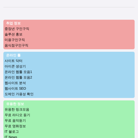
취업 정보
중장년 구인구직
솔루션 홍보
미용구인구직
음식점구인구직
온라인 툴
사이트 닥터
아이콘 생성기
온라인 웹툴 모음1
온라인 웹툴 모음2
웹사이트 분석
웹사이트 SEO
도메인 가용성 확인
유용한 정보
유용한 링크모음
무료 라디오 듣기
무료 음악듣기
무료 영화정보
IT 블로그
IT News