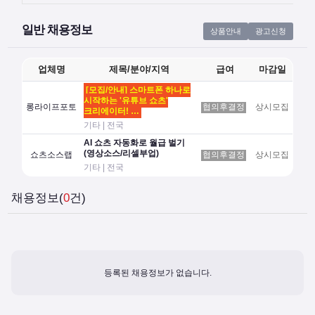
일반 채용정보
상품안내
광고신청
업체명
제목/분야/지역
급여
마감일
[모집/안내] 스마트폰 하나로
시작하는 '유튜브 쇼츠'
롱라이프포토
협의후결정
상시모집
크리에이터! …
기타 | 전국
AI 쇼츠 자동화로 월급 벌기
(영상소스/리셀부업)
쇼츠소스랩
협의후결정
상시모집
기타 | 전국
채용정보(
0
건)
등록된 채용정보가 없습니다.