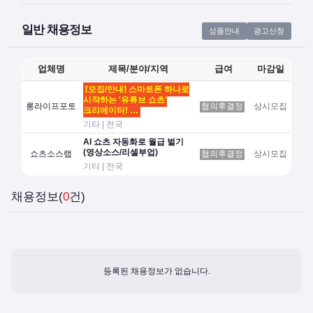
일반 채용정보
상품안내
광고신청
업체명
제목/분야/지역
급여
마감일
[모집/안내] 스마트폰 하나로
시작하는 '유튜브 쇼츠'
롱라이프포토
협의후결정
상시모집
크리에이터! …
기타 | 전국
AI 쇼츠 자동화로 월급 벌기
(영상소스/리셀부업)
쇼츠소스랩
협의후결정
상시모집
기타 | 전국
채용정보(
0
건)
등록된 채용정보가 없습니다.