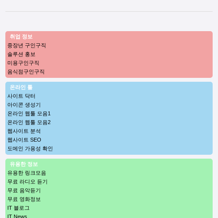
취업 정보
중장년 구인구직
솔루션 홍보
미용구인구직
음식점구인구직
온라인 툴
사이트 닥터
아이콘 생성기
온라인 웹툴 모음1
온라인 웹툴 모음2
웹사이트 분석
웹사이트 SEO
도메인 가용성 확인
유용한 정보
유용한 링크모음
무료 라디오 듣기
무료 음악듣기
무료 영화정보
IT 블로그
IT News