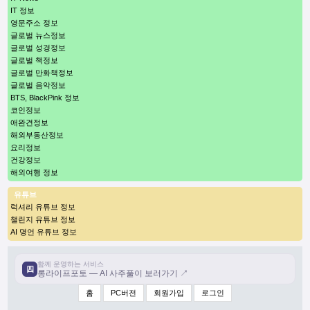
IT 정보
영문주소 정보
글로벌 뉴스정보
글로벌 성경정보
글로벌 책정보
글로벌 만화책정보
글로벌 음악정보
BTS, BlackPink 정보
코인정보
애완견정보
해외부동산정보
요리정보
건강정보
해외여행 정보
유튜브
럭셔리 유튜브 정보
챌린지 유튜브 정보
AI 명언 유튜브 정보
함께 운영하는 서비스
四
롱라이프포토 — AI 사주풀이 보러가기 ↗
홈
PC버전
회원가입
로그인