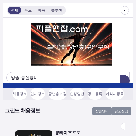
◐
전체
푸드
미용
솔루션
롱라이프포토
[모집/안내] 스마트폰 하나로 시작하는 …
전국
협의후결정
소프트웨어, 기타
채용정보
인재정보
중년층코칭
인생명언
공고등록
이력서등록
쇼츠소스랩
AI 쇼츠 자동화로 월급 벌기 (영상소스…
그랜드 채용정보
상품안내
광고신청
전국
협의후결정
소프트웨어, 기타
롱라이프포토