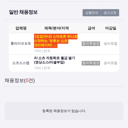
일반 채용정보
상품안내
광고신청
업체명
제목/분야/지역
급여
마감일
[모집/안내] 스마트폰 하나로
시작하는 '유튜브 쇼츠'
롱라이프포토
협의후결정
상시모집
크리에이터! …
기타 | 전국
AI 쇼츠 자동화로 월급 벌기
(영상소스/리셀부업)
쇼츠소스랩
협의후결정
상시모집
기타 | 전국
채용정보(
0
건)
등록된 채용정보가 없습니다.