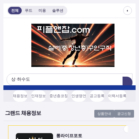
◐
전체
푸드
미용
솔루션
롱라이프포토
[모집/안내] 스마트폰 하나로 시작하는 …
전국
협의후결정
소프트웨어, 기타
채용정보
인재정보
중년층코칭
인생명언
공고등록
이력서등록
쇼츠소스랩
AI 쇼츠 자동화로 월급 벌기 (영상소스…
그랜드 채용정보
상품안내
광고신청
전국
협의후결정
소프트웨어, 기타
롱라이프포토