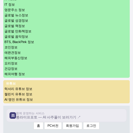
IT 정보
영문주소 정보
글로벌 뉴스정보
글로벌 성경정보
글로벌 책정보
글로벌 만화책정보
글로벌 음악정보
BTS, BlackPink 정보
코인정보
애완견정보
해외부동산정보
요리정보
건강정보
해외여행 정보
유튜브
럭셔리 유튜브 정보
챌린지 유튜브 정보
AI 명언 유튜브 정보
함께 운영하는 서비스
四
롱라이프포토 — AI 사주풀이 보러가기 ↗
홈
PC버전
회원가입
로그인