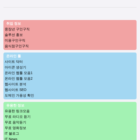
취업 정보
중장년 구인구직
솔루션 홍보
미용구인구직
음식점구인구직
온라인 툴
사이트 닥터
아이콘 생성기
온라인 웹툴 모음1
온라인 웹툴 모음2
웹사이트 분석
웹사이트 SEO
도메인 가용성 확인
유용한 정보
유용한 링크모음
무료 라디오 듣기
무료 음악듣기
무료 영화정보
IT 블로그
IT News