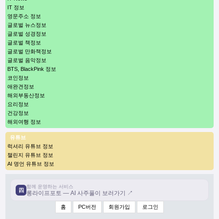
IT 정보
영문주소 정보
글로벌 뉴스정보
글로벌 성경정보
글로벌 책정보
글로벌 만화책정보
글로벌 음악정보
BTS, BlackPink 정보
코인정보
애완견정보
해외부동산정보
요리정보
건강정보
해외여행 정보
유튜브
럭셔리 유튜브 정보
챌린지 유튜브 정보
AI 명언 유튜브 정보
함께 운영하는 서비스
四
롱라이프포토 — AI 사주풀이 보러가기 ↗
홈
PC버전
회원가입
로그인