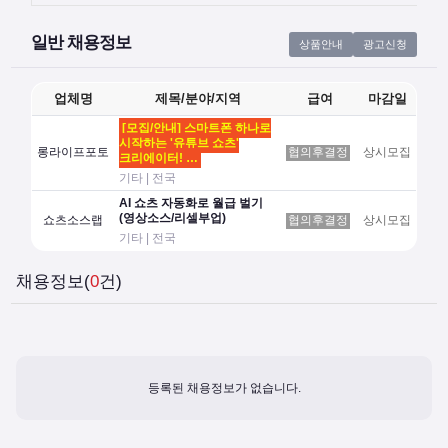
일반 채용정보
상품안내
광고신청
업체명
제목/분야/지역
급여
마감일
[모집/안내] 스마트폰 하나로
시작하는 '유튜브 쇼츠'
롱라이프포토
협의후결정
상시모집
크리에이터! …
기타 | 전국
AI 쇼츠 자동화로 월급 벌기
(영상소스/리셀부업)
쇼츠소스랩
협의후결정
상시모집
기타 | 전국
채용정보(
0
건)
등록된 채용정보가 없습니다.