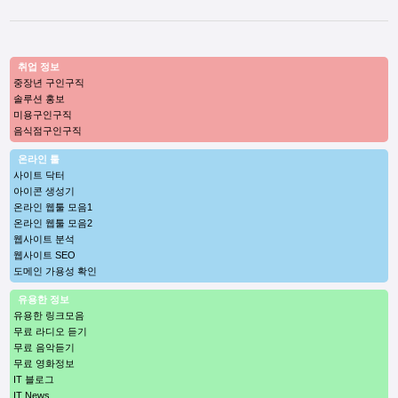
취업 정보
중장년 구인구직
솔루션 홍보
미용구인구직
음식점구인구직
온라인 툴
사이트 닥터
아이콘 생성기
온라인 웹툴 모음1
온라인 웹툴 모음2
웹사이트 분석
웹사이트 SEO
도메인 가용성 확인
유용한 정보
유용한 링크모음
무료 라디오 듣기
무료 음악듣기
무료 영화정보
IT 블로그
IT News