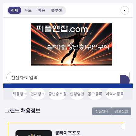
◐
전체
푸드
미용
솔루션
롱라이프포토
[모집/안내] 스마트폰 하나로 시작하는 …
전국
협의후결정
소프트웨어, 기타
채용정보
인재정보
중년층코칭
인생명언
공고등록
이력서등록
쇼츠소스랩
AI 쇼츠 자동화로 월급 벌기 (영상소스…
그랜드 채용정보
상품안내
광고신청
전국
협의후결정
소프트웨어, 기타
롱라이프포토