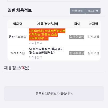
일반 채용정보
상품안내
광고신청
업체명
제목/분야/지역
급여
마감일
[모집/안내] 스마트폰 하나로
시작하는 '유튜브 쇼츠'
롱라이프포토
협의후결정
상시모집
크리에이터! …
기타 | 전국
AI 쇼츠 자동화로 월급 벌기
(영상소스/리셀부업)
쇼츠소스랩
협의후결정
상시모집
기타 | 전국
채용정보(
0
건)
등록된 채용정보가 없습니다.