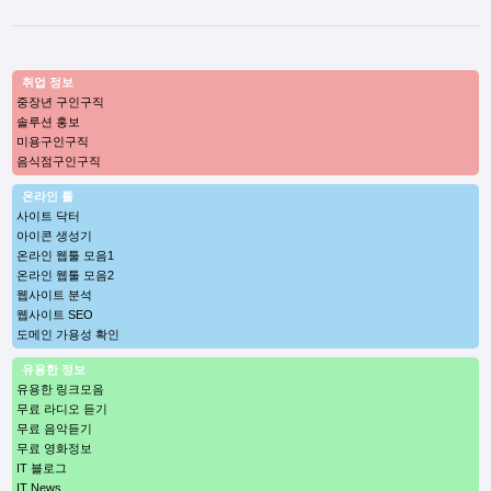
취업 정보
중장년 구인구직
솔루션 홍보
미용구인구직
음식점구인구직
온라인 툴
사이트 닥터
아이콘 생성기
온라인 웹툴 모음1
온라인 웹툴 모음2
웹사이트 분석
웹사이트 SEO
도메인 가용성 확인
유용한 정보
유용한 링크모음
무료 라디오 듣기
무료 음악듣기
무료 영화정보
IT 블로그
IT News