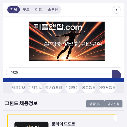
◐
전체
푸드
미용
솔루션
롱라이프포토
[모집/안내] 스마트폰 하나로 시작하는 …
전국
협의후결정
소프트웨어, 기타
채용정보
인재정보
중년층코칭
인생명언
공고등록
이력서등록
쇼츠소스랩
AI 쇼츠 자동화로 월급 벌기 (영상소스…
그랜드 채용정보
상품안내
광고신청
전국
협의후결정
소프트웨어, 기타
롱라이프포토