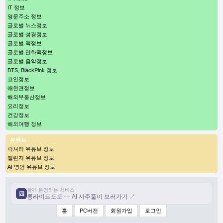
IT 정보
영문주소 정보
글로벌 뉴스정보
글로벌 성경정보
글로벌 책정보
글로벌 만화책정보
글로벌 음악정보
BTS, BlackPink 정보
코인정보
애완견정보
해외부동산정보
요리정보
건강정보
해외여행 정보
유튜브
럭셔리 유튜브 정보
챌린지 유튜브 정보
AI 명언 유튜브 정보
함께 운영하는 서비스
四
롱라이프포토 — AI 사주풀이 보러가기 ↗
홈
PC버전
회원가입
로그인