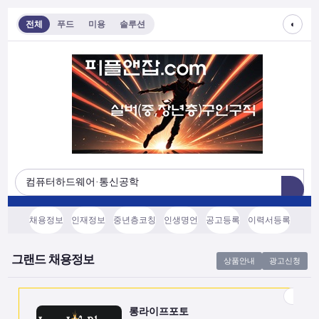
◐
전체
푸드
미용
솔루션
롱라이프포토
[모집/안내] 스마트폰 하나로 시작하는 …
전국
협의후결정
소프트웨어, 기타
채용정보
인재정보
중년층코칭
인생명언
공고등록
이력서등록
쇼츠소스랩
AI 쇼츠 자동화로 월급 벌기 (영상소스…
그랜드 채용정보
상품안내
광고신청
전국
협의후결정
소프트웨어, 기타
롱라이프포토