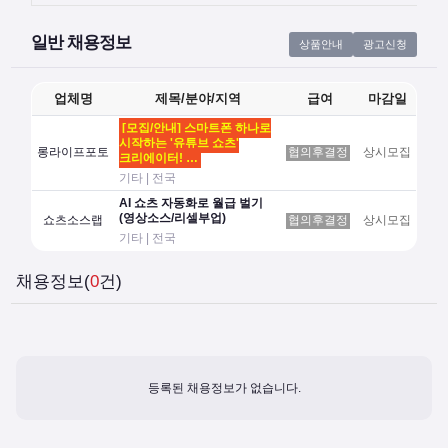
일반 채용정보
상품안내
광고신청
업체명
제목/분야/지역
급여
마감일
[모집/안내] 스마트폰 하나로
시작하는 '유튜브 쇼츠'
롱라이프포토
협의후결정
상시모집
크리에이터! …
기타 | 전국
AI 쇼츠 자동화로 월급 벌기
(영상소스/리셀부업)
쇼츠소스랩
협의후결정
상시모집
기타 | 전국
채용정보(
0
건)
등록된 채용정보가 없습니다.