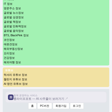
IT 정보
영문주소 정보
글로벌 뉴스정보
글로벌 성경정보
글로벌 책정보
글로벌 만화책정보
글로벌 음악정보
BTS, BlackPink 정보
코인정보
애완견정보
해외부동산정보
요리정보
건강정보
해외여행 정보
유튜브
럭셔리 유튜브 정보
챌린지 유튜브 정보
AI 명언 유튜브 정보
함께 운영하는 서비스
四
롱라이프포토 — AI 사주풀이 보러가기 ↗
홈
PC버전
회원가입
로그인