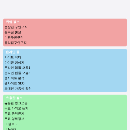
취업 정보
중장년 구인구직
솔루션 홍보
미용구인구직
음식점구인구직
온라인 툴
사이트 닥터
아이콘 생성기
온라인 웹툴 모음1
온라인 웹툴 모음2
웹사이트 분석
웹사이트 SEO
도메인 가용성 확인
유용한 정보
유용한 링크모음
무료 라디오 듣기
무료 음악듣기
무료 영화정보
IT 블로그
IT News