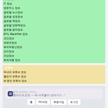
IT 정보
영문주소 정보
글로벌 뉴스정보
글로벌 성경정보
글로벌 책정보
글로벌 만화책정보
글로벌 음악정보
BTS, BlackPink 정보
코인정보
애완견정보
해외부동산정보
요리정보
건강정보
해외여행 정보
유튜브
럭셔리 유튜브 정보
챌린지 유튜브 정보
AI 명언 유튜브 정보
함께 운영하는 서비스
四
롱라이프포토 — AI 사주풀이 보러가기 ↗
홈
PC버전
회원가입
로그인