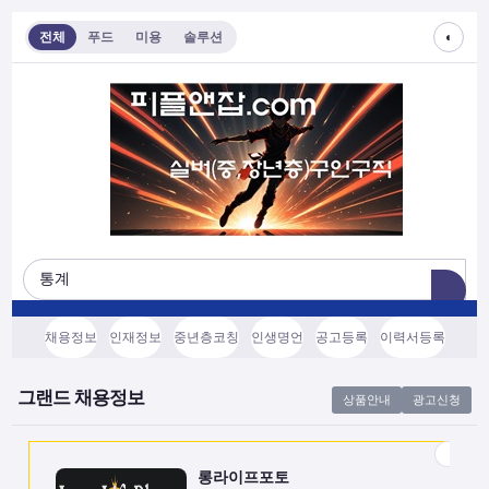
◐
전체
푸드
미용
솔루션
롱라이프포토
[모집/안내] 스마트폰 하나로 시작하는 …
전국
협의후결정
소프트웨어, 기타
채용정보
인재정보
중년층코칭
인생명언
공고등록
이력서등록
쇼츠소스랩
AI 쇼츠 자동화로 월급 벌기 (영상소스…
그랜드 채용정보
상품안내
광고신청
전국
협의후결정
소프트웨어, 기타
롱라이프포토