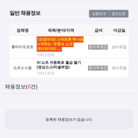
일반 채용정보
상품안내
광고신청
업체명
제목/분야/지역
급여
마감일
[모집/안내] 스마트폰 하나로
시작하는 '유튜브 쇼츠'
롱라이프포토
협의후결정
상시모집
크리에이터! …
기타 | 전국
AI 쇼츠 자동화로 월급 벌기
(영상소스/리셀부업)
쇼츠소스랩
협의후결정
상시모집
기타 | 전국
채용정보(
0
건)
등록된 채용정보가 없습니다.