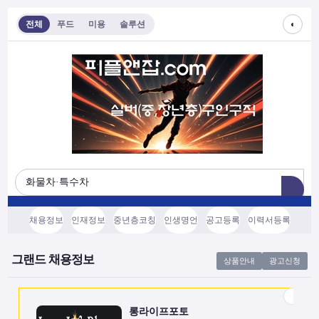
◐
전체
푸드
미용
솔루션
롱라이프포토
[모집/안내] 스마트폰 하나로 시작하는 …
전국
협의후결정
소프트웨어, 기타
채용정보
인재정보
중년층코칭
인생명언
공고등록
이력서등록
쇼츠소스랩
AI 쇼츠 자동화로 월급 벌기 (영상소스…
그랜드 채용정보
상품안내
광고신청
전국
협의후결정
소프트웨어, 기타
롱라이프포토