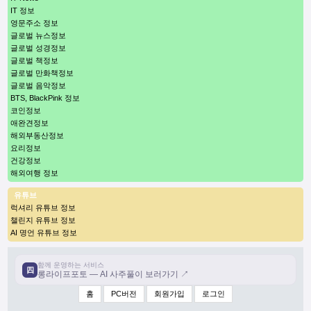
IT 정보
영문주소 정보
글로벌 뉴스정보
글로벌 성경정보
글로벌 책정보
글로벌 만화책정보
글로벌 음악정보
BTS, BlackPink 정보
코인정보
애완견정보
해외부동산정보
요리정보
건강정보
해외여행 정보
유튜브
럭셔리 유튜브 정보
챌린지 유튜브 정보
AI 명언 유튜브 정보
함께 운영하는 서비스
四
롱라이프포토 — AI 사주풀이 보러가기 ↗
홈
PC버전
회원가입
로그인