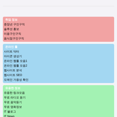
취업 정보
중장년 구인구직
솔루션 홍보
미용구인구직
음식점구인구직
온라인 툴
사이트 닥터
아이콘 생성기
온라인 웹툴 모음1
온라인 웹툴 모음2
웹사이트 분석
웹사이트 SEO
도메인 가용성 확인
유용한 정보
유용한 링크모음
무료 라디오 듣기
무료 음악듣기
무료 영화정보
IT 블로그
IT News