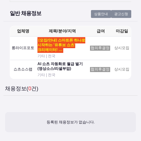
일반 채용정보
상품안내
광고신청
업체명
제목/분야/지역
급여
마감일
[모집/안내] 스마트폰 하나로
시작하는 '유튜브 쇼츠'
롱라이프포토
협의후결정
상시모집
크리에이터! …
기타 | 전국
AI 쇼츠 자동화로 월급 벌기
(영상소스/리셀부업)
쇼츠소스랩
협의후결정
상시모집
기타 | 전국
채용정보(
0
건)
등록된 채용정보가 없습니다.