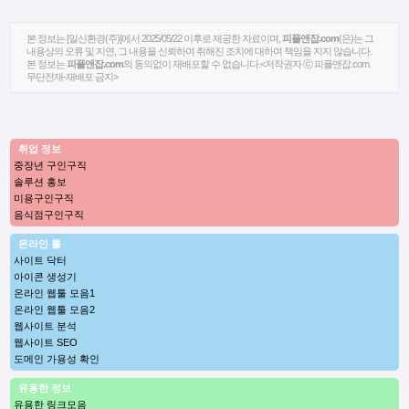
본 정보는 [일신환경(주)]에서 2025/05/22 이후로 제공한 자료이며,
피플앤잡.com
(은)는 그
내용상의 오류 및 지연, 그 내용을 신뢰하여 취해진 조치에 대하여 책임을 지지 않습니다.
본 정보는
피플앤잡.com
의 동의없이 재배포할 수 없습니다.<저작권자 ⓒ 피플앤잡.com.
무단전재-재배포 금지>
취업 정보
중장년 구인구직
솔루션 홍보
미용구인구직
음식점구인구직
온라인 툴
사이트 닥터
아이콘 생성기
온라인 웹툴 모음1
온라인 웹툴 모음2
웹사이트 분석
웹사이트 SEO
도메인 가용성 확인
유용한 정보
유용한 링크모음