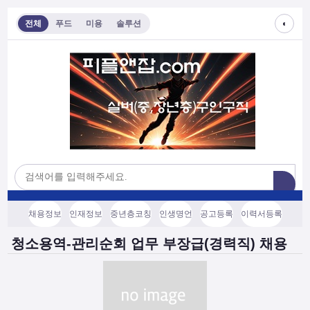
◐
전체
푸드
미용
솔루션
채용정보
인재정보
중년층코칭
인생명언
공고등록
이력서등록
청소용역-관리순회 업무 부장급(경력직) 채용