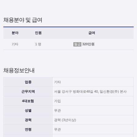
채용분야 및 급여
분야
인원
급여
기타
1 명
월급
320만원
채용정보안내
업종
기타
근무지역
서울 강서구 방화대로48길 40, 일신환경(주) 본사
4대보험
가입
성별
무관
경력
경력 (3년이상)
연령
무관