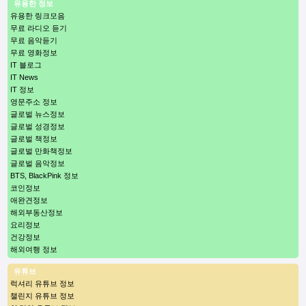
유용한 정보
유용한 링크모음
무료 라디오 듣기
무료 음악듣기
무료 영화정보
IT 블로그
IT News
IT 정보
영문주소 정보
글로벌 뉴스정보
글로벌 성경정보
글로벌 책정보
글로벌 만화책정보
글로벌 음악정보
BTS, BlackPink 정보
코인정보
애완견정보
해외부동산정보
요리정보
건강정보
해외여행 정보
유튜브
럭셔리 유튜브 정보
챌린지 유튜브 정보