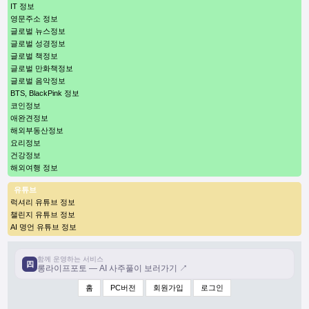
IT 정보
영문주소 정보
글로벌 뉴스정보
글로벌 성경정보
글로벌 책정보
글로벌 만화책정보
글로벌 음악정보
BTS, BlackPink 정보
코인정보
애완견정보
해외부동산정보
요리정보
건강정보
해외여행 정보
유튜브
럭셔리 유튜브 정보
챌린지 유튜브 정보
AI 명언 유튜브 정보
함께 운영하는 서비스
四
롱라이프포토 — AI 사주풀이 보러가기 ↗
홈
PC버전
회원가입
로그인