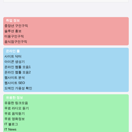
취업 정보
중장년 구인구직
솔루션 홍보
미용구인구직
음식점구인구직
온라인 툴
사이트 닥터
아이콘 생성기
온라인 웹툴 모음1
온라인 웹툴 모음2
웹사이트 분석
웹사이트 SEO
도메인 가용성 확인
유용한 정보
유용한 링크모음
무료 라디오 듣기
무료 음악듣기
무료 영화정보
IT 블로그
IT News