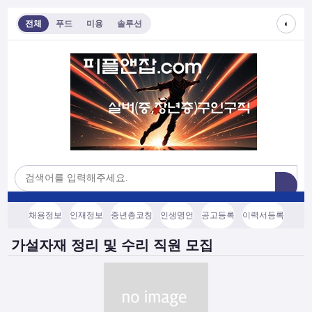
◐
전체
푸드
미용
솔루션
채용정보
인재정보
중년층코칭
인생명언
공고등록
이력서등록
가설자재 정리 및 수리 직원 모집