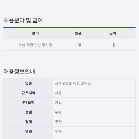
채용분야 및 급여
분야
인원
급여
건설·채굴 단순 종사원
1 명
채용정보안내
업종
금속구조물 제조 임대업
근무지역
서울
4대보험
가입
성별
무관
경력
무관
연령
무관