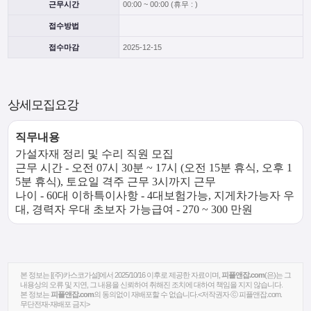
근무시간
00:00 ~ 00:00 (휴무 : )
접수방법
접수마감
2025-12-15
상세모집요강
직무내용
가설자재 정리 및 수리 직원 모집
근무 시간 - 오전 07시 30분 ~ 17시 (오전 15분 휴식, 오후 1
5분 휴식), 토요일 격주 근무 3시까지 근무
나이 - 60대 이하
특이사항 - 4대보험가능, 지게차가능자 우
대, 경력자 우대 초보자 가능
급여 - 270 ~ 300 만원
본 정보는 [(주)카스코가설]에서 2025/10/16 이후로 제공한 자료이며,
피플앤잡.com
(은)는 그
내용상의 오류 및 지연, 그 내용을 신뢰하여 취해진 조치에 대하여 책임을 지지 않습니다.
본 정보는
피플앤잡.com
의 동의없이 재배포할 수 없습니다.<저작권자 ⓒ 피플앤잡.com.
무단전재-재배포 금지>