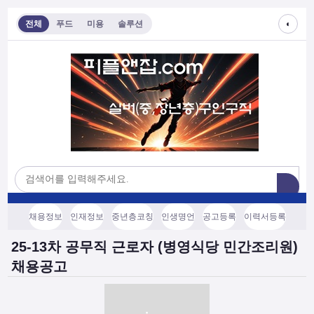
◐
전체
푸드
미용
솔루션
채용정보
인재정보
중년층코칭
인생명언
공고등록
이력서등록
25-13차 공무직 근로자 (병영식당 민간조리원)
채용공고