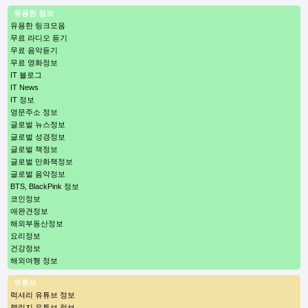
유용한 정보
유용한 링크모음
무료 라디오 듣기
무료 음악듣기
무료 영화정보
IT 블로그
IT News
IT 정보
영문주소 정보
글로벌 뉴스정보
글로벌 성경정보
글로벌 책정보
글로벌 만화책정보
글로벌 음악정보
BTS, BlackPink 정보
코인정보
애완견정보
해외부동산정보
요리정보
건강정보
해외여행 정보
유튜브
럭셔리 유튜브 정보
챌린지 유튜브 정보