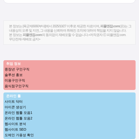
본 정보는 [육군제6060부대]에서 2025/10/27 이후로 제공한 자료이며,
피플앤잡.com
(은)는 그
내용상의 오류 및 지연, 그 내용을 신뢰하여 취해진 조치에 대하여 책임을 지지 않습니다.
본 정보는
피플앤잡.com
의 동의없이 재배포할 수 없습니다.<저작권자 ⓒ 피플앤잡.com.
무단전재-재배포 금지>
취업 정보
중장년 구인구직
솔루션 홍보
미용구인구직
음식점구인구직
온라인 툴
사이트 닥터
아이콘 생성기
온라인 웹툴 모음1
온라인 웹툴 모음2
웹사이트 분석
웹사이트 SEO
도메인 가용성 확인