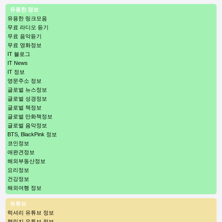
유용한 정보
유용한 링크모음
무료 라디오 듣기
무료 음악듣기
무료 영화정보
IT 블로그
IT News
IT 정보
영문주소 정보
글로벌 뉴스정보
글로벌 성경정보
글로벌 책정보
글로벌 만화책정보
글로벌 음악정보
BTS, BlackPink 정보
코인정보
애완견정보
해외부동산정보
요리정보
건강정보
해외여행 정보
유튜브
럭셔리 유튜브 정보
챌린지 유튜브 정보