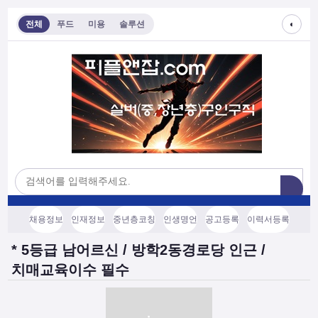
◐
전체
푸드
미용
솔루션
채용정보
인재정보
중년층코칭
인생명언
공고등록
이력서등록
* 5등급 남어르신 / 방학2동경로당 인근 /
치매교육이수 필수