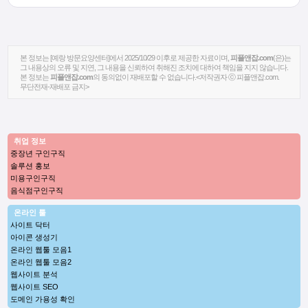
본 정보는 [예랑 방문요양센터]에서 2025/10/29 이후로 제공한 자료이며,
피플앤잡.com
(은)는
그 내용상의 오류 및 지연, 그 내용을 신뢰하여 취해진 조치에 대하여 책임을 지지 않습니다.
본 정보는
피플앤잡.com
의 동의없이 재배포할 수 없습니다.<저작권자 ⓒ 피플앤잡.com.
무단전재-재배포 금지>
취업 정보
중장년 구인구직
솔루션 홍보
미용구인구직
음식점구인구직
온라인 툴
사이트 닥터
아이콘 생성기
온라인 웹툴 모음1
온라인 웹툴 모음2
웹사이트 분석
웹사이트 SEO
도메인 가용성 확인