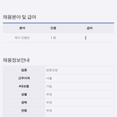
채용분야 및 급여
분야
인원
급여
재가 간병인
1 명
채용정보안내
업종
방문요양
근무지역
서울
4대보험
가입
성별
무관
경력
무관
연령
무관