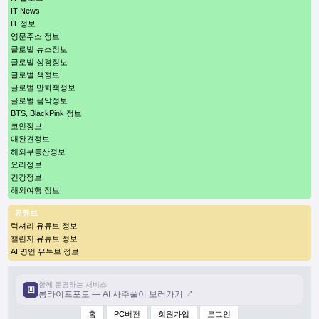
IT News
IT 정보
영문주소 정보
글로벌 뉴스정보
글로벌 성경정보
글로벌 책정보
글로벌 만화책정보
글로벌 음악정보
BTS, BlackPink 정보
코인정보
애완견정보
해외부동산정보
요리정보
건강정보
해외여행 정보
유튜브
럭셔리 유튜브 정보
챌린지 유튜브 정보
AI 명언 유튜브 정보
함께 운영하는 서비스
四
롱라이프포토 — AI 사주풀이 보러가기 ↗
홈
PC버전
회원가입
로그인