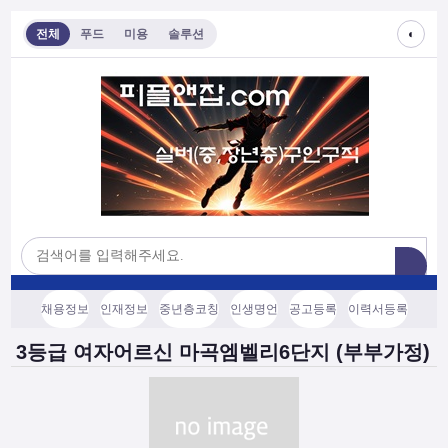
◐
전체
푸드
미용
솔루션
채용정보
인재정보
중년층코칭
인생명언
공고등록
이력서등록
3등급 여자어르신 마곡엠벨리6단지 (부부가정)