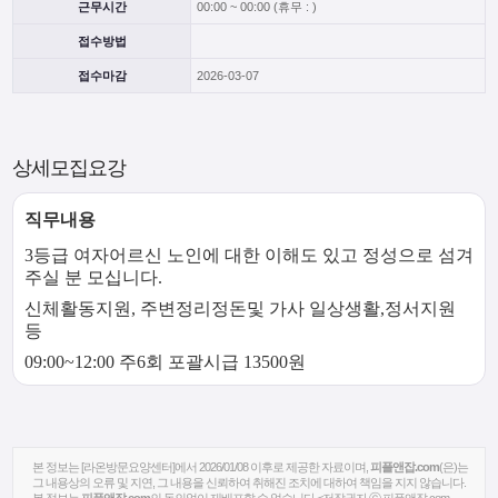
근무시간
00:00 ~ 00:00 (휴무 : )
접수방법
접수마감
2026-03-07
상세모집요강
직무내용
3등급 여자어르신 노인에 대한 이해도 있고 정성으로 섬겨
주실 분 모십니다.
신체활동지원, 주변정리정돈및 가사 일상생활,정서지원
등
09:00~12:00 주6회 포괄시급 13500원
본 정보는 [라온방문요양센터]에서 2026/01/08 이후로 제공한 자료이며,
피플앤잡.com
(은)는
그 내용상의 오류 및 지연, 그 내용을 신뢰하여 취해진 조치에 대하여 책임을 지지 않습니다.