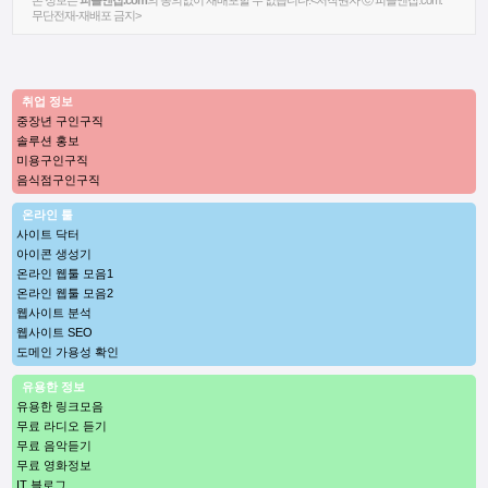
본 정보는
피플앤잡.com
의 동의없이 재배포할 수 없습니다.<저작권자 ⓒ 피플앤잡.com.
무단전재-재배포 금지>
취업 정보
중장년 구인구직
솔루션 홍보
미용구인구직
음식점구인구직
온라인 툴
사이트 닥터
아이콘 생성기
온라인 웹툴 모음1
온라인 웹툴 모음2
웹사이트 분석
웹사이트 SEO
도메인 가용성 확인
유용한 정보
유용한 링크모음
무료 라디오 듣기
무료 음악듣기
무료 영화정보
IT 블로그