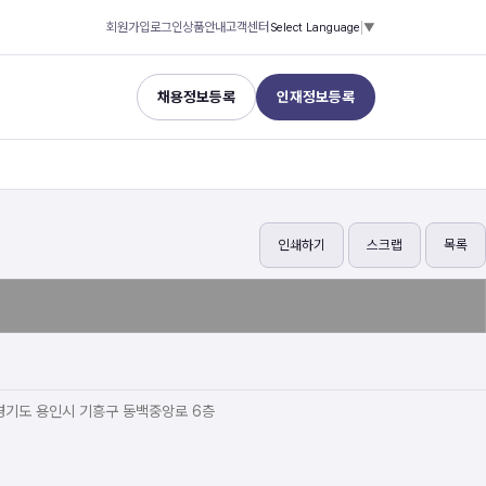
회원가입
로그인
상품안내
고객센터
Select Language
▼
채용정보등록
인재정보등록
인쇄하기
스크랩
목록
경기도 용인시 기흥구 동백중앙로 6층