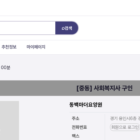
⌕
검색
추천정보
마이페이지
 00분
[중동] 사회복지사 구인
동백마더요양원
주소
경기 용인시6층 
전화번호
회원으로 로그인
팩스