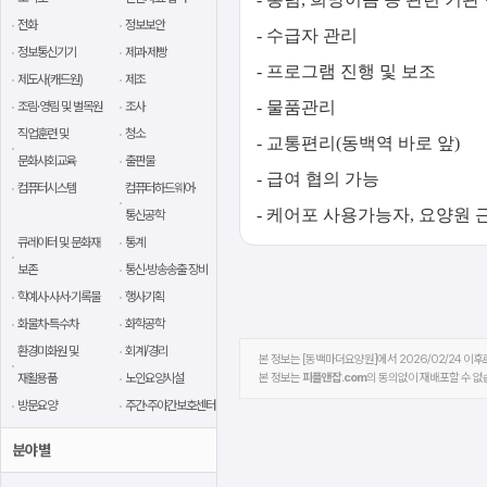
전화
정보보안
- 수급자 관리
정보통신기기
제과·제빵
- 프로그램 진행 및 보조
제도사(캐드원)
제조
- 물품관리
조림·영림 및 벌목원
조사
직업훈련 및
청소
- 교통편리(동백역 바로 앞)
문화사회교육
출판물
- 급여 협의 가능
컴퓨터시스템
컴퓨터하드웨어·
- 케어포 사용가능자, 요양원 
통신공학
큐레이터 및 문화재
통계
보존
통신·방송송출 장비
학예사·사서·기록물
행사기획
화물차·특수차
화학공학
환경미화원 및
회계/경리
본 정보는 [동백마더요양원]에서 2026/02/24 이
재활용품
노인요양시설
본 정보는
피플앤잡.com
의 동의없이 재배포할 수 없
방문요양
주간·주야간보호센터
분야별