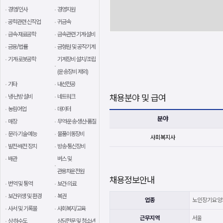
경영/인사
경영지원
공학관련 신직업
귀금속
금속·재료공학
금속관련 기계·설비
금융/법률
금형원 및 공작기계
기계·로봇공학
기계장비 설치/조립
(운송장비 제외)
기타
내선전공
채용분야 및 급여
냉·난방 설비
네트워크
농림어업
데이터
분야
매장
무역·운송·생산·품질
문리·기술·예능
물품이동장비
사회복지사
발전·배전 장치
방송·통신장비
배관
버스 및
관용차운전원
채용정보안내
번역 및 통역
보건·의료
보건위생 및 환경
복권
업종
노인장기요양
사서 및 기록물
사회복지/교육
근무지역
서울
상·하수도
상담전문 및 청소년