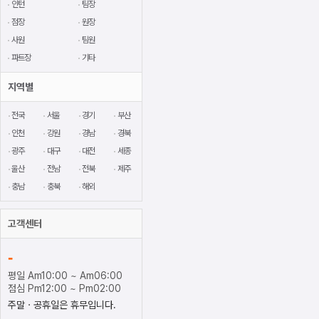
인턴
팀장
점장
원장
사원
팀원
파트장
기타
지역별
전국
서울
경기
부산
인천
강원
경남
경북
광주
대구
대전
세종
울산
전남
전북
제주
충남
충북
해외
고객센터
-
평일 Am10:00 ~ Am06:00
점심 Pm12:00 ~ Pm02:00
주말ㆍ공휴일은 휴무입니다.