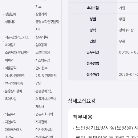
지도
4대보험
가입
상점판매
상품기획
성별
무관
상품대여
생명 과학연구원 및
시험
경력
경력 (이상)
석유·천연가스 제조
섬유/의복
연령
무관
제어장치
섬유공학
근무시간
00:00 ~ 00
소방·방재·산업안전·
소프트웨어
비파괴
시스템운영
접수방법
식품공학
안내·접수
접수마감
2026-04-
에너지·환경공학
여행 및 관광통역
연극·영화·방송
영업
운송장비정비
운송장비조립
육아시설
의료기사·치료사·
상세모집요강
재활사
의료복지
인문·사회과학
직무내용
자연과학
자재관리
- 노인장기요양시설(요양원) 
재활용처리 및
전기·전자 설비
소각로
전산자료 입력
- 롱텀, 희망이음 등 관련 기관