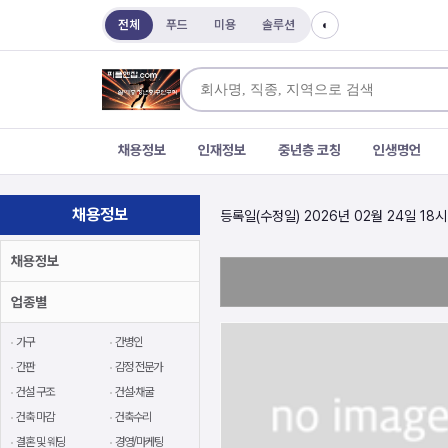
전체
푸드
미용
솔루션
◐
채용정보
인재정보
중년층 코칭
인생명언
채용정보
등록일(수정일) 2026년 02월 24일 18시
채용정보
업종별
가구
간병인
간판
감정 전문가
건설 구조
건설·채굴
건축 마감
건축수리
결혼 및 웨딩
경영/마케팅