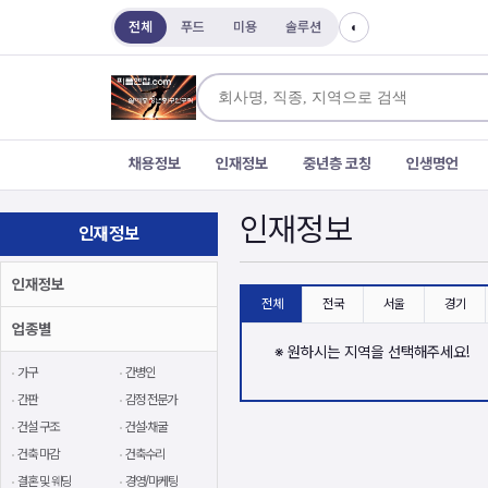
전체
푸드
미용
솔루션
◐
채용정보
인재정보
중년층 코칭
인생명언
인재정보
인재정보
인재정보
전체
전국
서울
경기
업종별
※ 원하시는 지역을 선택해주세요!
가구
간병인
간판
감정 전문가
건설 구조
건설·채굴
건축 마감
건축수리
결혼 및 웨딩
경영/마케팅