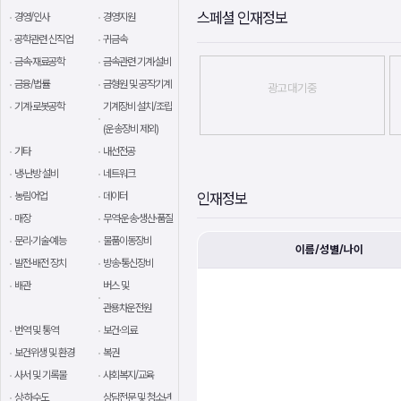
스페셜 인재정보
경영/인사
경영지원
공학관련 신직업
귀금속
금속·재료공학
금속관련 기계·설비
금융/법률
금형원 및 공작기계
광고대기중
기계·로봇공학
기계장비 설치/조립
(운송장비 제외)
기타
내선전공
냉·난방 설비
네트워크
농림어업
데이터
인재정보
매장
무역·운송·생산·품질
문리·기술·예능
물품이동장비
이름/성별/나이
발전·배전 장치
방송·통신장비
배관
버스 및
관용차운전원
번역 및 통역
보건·의료
보건위생 및 환경
복권
사서 및 기록물
사회복지/교육
상·하수도
상담전문 및 청소년