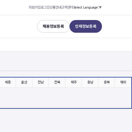
회원가입
로그인
상품안내
고객센터
Select Language
▼
채용정보등록
인재정보등록
세종
울산
전남
전북
제주
충남
충북
해외