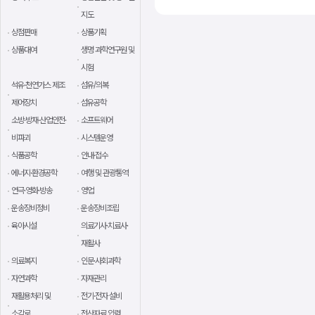
지도
상점판매
상품기획
상품대여
생명 과학연구원 및
시험
석유·천연가스 제조
섬유/의복
제어장치
섬유공학
소방·방재·산업안전·
소프트웨어
비파괴
시스템운영
식품공학
안내·접수
에너지·환경공학
여행 및 관광통역
연극·영화·방송
영업
운송장비정비
운송장비조립
육아시설
의료기사·치료사·
재활사
의료복지
인문·사회과학
자연과학
자재관리
재활용처리 및
전기·전자 설비
소각로
전산자료 입력