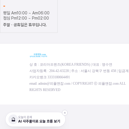
-
평일 Am10:00 ~ Am06:00
점심 Pm12:00 ~ Pm02:00
주말ㆍ공휴일은 휴무입니다.
상 호 : 코리아프렌즈(KOREA FRIENDS) | 대표 : 명수연
사업자등록 : 204-42-63228 | 주소 : 서울시 강북구 번동 458 | 입금계
카카오뱅크 3333180664491
email: admin@피플앤잡.com / COPYRIGHT ⓒ 피플앤잡.com ALL
RIGHTS RESERVED
✕
오늘의 운세
🔮
AI 사주풀이로 오늘 흐름 보기