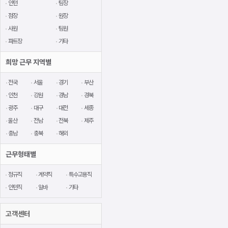
인턴
팀장
점장
원장
사원
팀원
파트장
기타
희망 근무 지역별
전국
서울
경기
부산
인천
강원
경남
경북
광주
대구
대전
세종
울산
전남
전북
제주
충남
충북
해외
근무형태별
정규직
계약직
특수고용직
인턴직
알바
기타
고객센터