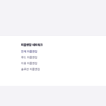
피플앤잡 네트워크
전체 피플앤잡
푸드 피플앤잡
미용 피플앤잡
솔루션 피플앤잡