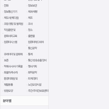
전화
정보보안
정보통신기기
제과·제빵
제도사(캐드원)
제조
조림·영림 및 벌목원
조사
직업훈련 및
청소
문화사회교육
출판물
컴퓨터시스템
컴퓨터하드웨어·
통신공학
큐레이터 및 문화재
통계
보존
통신·방송송출 장비
학예사·사서·기록물
행사기획
화물차·특수차
화학공학
환경미화원 및
회계/경리
재활용품
노인요양시설
방문요양
주간·주야간보호센터
분야별