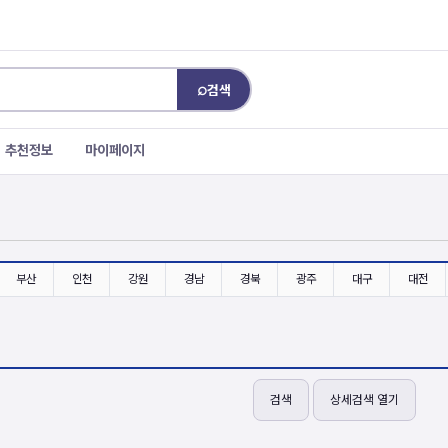
⌕
검색
추천정보
마이페이지
부산
인천
강원
경남
경북
광주
대구
대전
검색
상세검색 열기