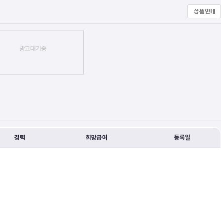
광고대기중
경력
희망급여
등록일