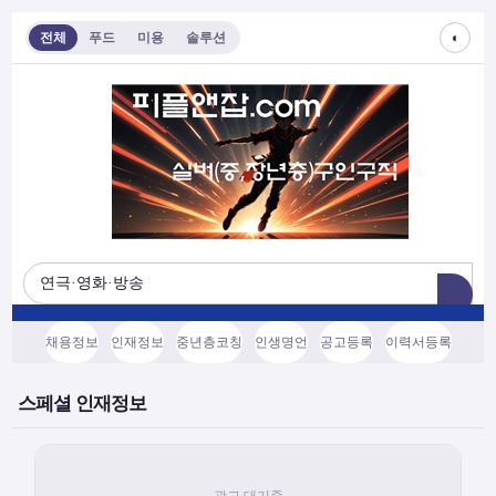
◐
전체
푸드
미용
솔루션
채용정보
인재정보
중년층코칭
인생명언
공고등록
이력서등록
스페셜 인재정보