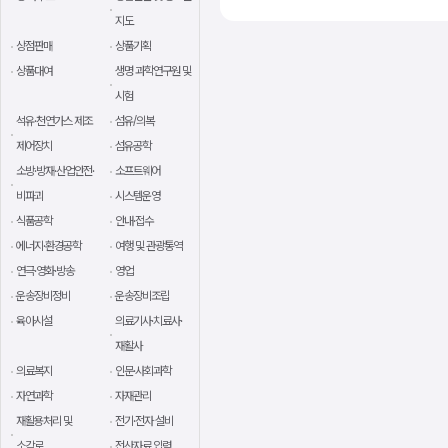
지도
상점판매
상품기획
상품대여
생명 과학연구원 및
시험
석유·천연가스 제조
섬유/의복
제어장치
섬유공학
소방·방재·산업안전·
소프트웨어
비파괴
시스템운영
식품공학
안내·접수
에너지·환경공학
여행 및 관광통역
연극·영화·방송
영업
운송장비정비
운송장비조립
육아시설
의료기사·치료사·
재활사
의료복지
인문·사회과학
자연과학
자재관리
재활용처리 및
전기·전자 설비
소각로
전산자료 입력