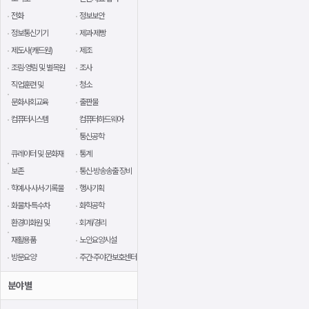
전화
정보보안
정보통신기기
제과·제빵
제도사(캐드원)
제조
조림·영림 및 벌목원
조사
직업훈련 및
청소
문화사회교육
출판물
컴퓨터시스템
컴퓨터하드웨어·
통신공학
큐레이터 및 문화재
통계
보존
통신·방송송출 장비
학예사·사서·기록물
행사기획
화물차·특수차
화학공학
환경미화원 및
회계/경리
재활용품
노인요양시설
방문요양
주간·주야간보호센터
분야별