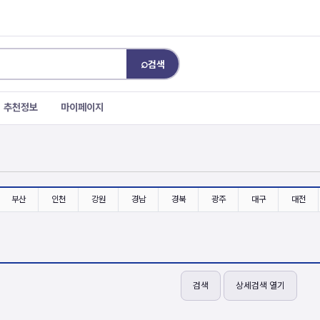
⌕
검색
추천정보
마이페이지
부산
인천
강원
경남
경북
광주
대구
대전
검색
상세검색 열기