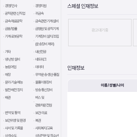
스페셜 인재정보
경영/인사
경영지원
공학관련 신직업
귀금속
금속·재료공학
금속관련 기계·설비
금융/법률
금형원 및 공작기계
광고대기중
기계·로봇공학
기계장비 설치/조립
(운송장비 제외)
기타
내선전공
냉·난방 설비
네트워크
농림어업
데이터
인재정보
매장
무역·운송·생산·품질
문리·기술·예능
물품이동장비
이름/성별/나이
발전·배전 장치
방송·통신장비
배관
버스 및
관용차운전원
번역 및 통역
보건·의료
보건위생 및 환경
복권
사서 및 기록물
사회복지/교육
상·하수도
상담전문 및 청소년