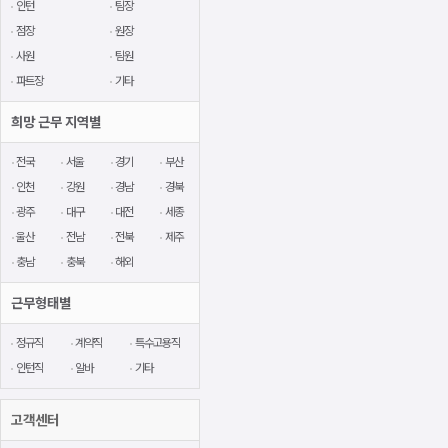
인턴
팀장
점장
원장
사원
팀원
파트장
기타
희망 근무 지역별
전국
서울
경기
부산
인천
강원
경남
경북
광주
대구
대전
세종
울산
전남
전북
제주
충남
충북
해외
근무형태별
정규직
계약직
특수고용직
인턴직
알바
기타
고객센터