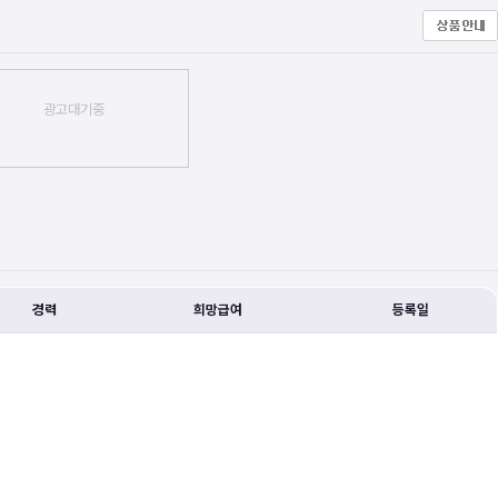
광고대기중
경력
희망급여
등록일