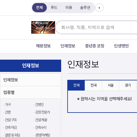
전체
푸드
미용
솔루션
◐
채용정보
인재정보
중년층 코칭
인생명언
인재정보
인재정보
인재정보
전체
전국
서울
경기
업종별
※ 원하시는 지역을 선택해주세요!
가구
간병인
간판
감정 전문가
건설 구조
건설·채굴
건축 마감
건축수리
결혼 및 웨딩
경영/마케팅