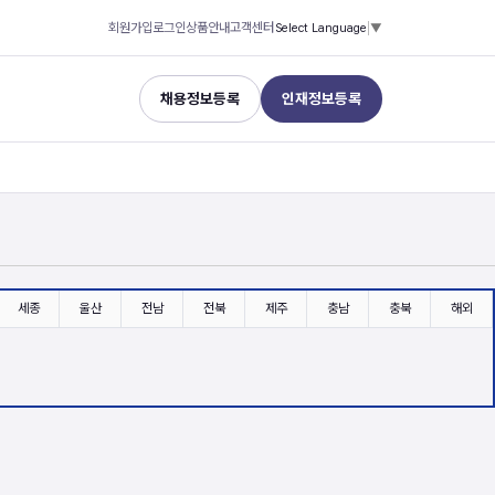
회원가입
로그인
상품안내
고객센터
Select Language
▼
채용정보등록
인재정보등록
세종
울산
전남
전북
제주
충남
충북
해외