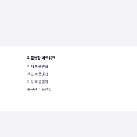
피플앤잡 네트워크
전체 피플앤잡
푸드 피플앤잡
미용 피플앤잡
솔루션 피플앤잡