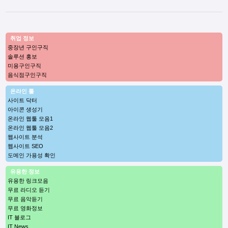
취업 정보
중장년 구인구직
솔루션 홍보
미용구인구직
음식점구인구직
온라인 툴
사이트 닥터
아이콘 생성기
온라인 웹툴 모음1
온라인 웹툴 모음2
웹사이트 분석
웹사이트 SEO
도메인 가용성 확인
유용한 정보
유용한 링크모음
무료 라디오 듣기
무료 음악듣기
무료 영화정보
IT 블로그
IT News