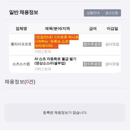
일반 채용정보
상품안내
광고신청
업체명
제목/분야/지역
급여
마감일
[모집/안내] 스마트폰 하나로
시작하는 '유튜브 쇼츠'
롱라이프포토
협의후결정
상시모집
크리에이터! …
기타 | 전국
AI 쇼츠 자동화로 월급 벌기
(영상소스/리셀부업)
쇼츠소스랩
협의후결정
상시모집
기타 | 전국
채용정보(
0
건)
등록된 채용정보가 없습니다.