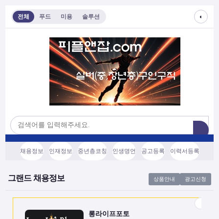
◐
전체
푸드
미용
솔루션
롱라이프포토
[모집/안내] 스마트폰 하나로 시작하는 …
전국
협의후결정
소프트웨어, 기타
채용정보
인재정보
중년층코칭
인생명언
공고등록
이력서등록
쇼츠소스랩
AI 쇼츠 자동화로 월급 벌기 (영상소스…
그랜드 채용정보
상품안내
광고신청
전국
협의후결정
소프트웨어, 기타
롱라이프포토