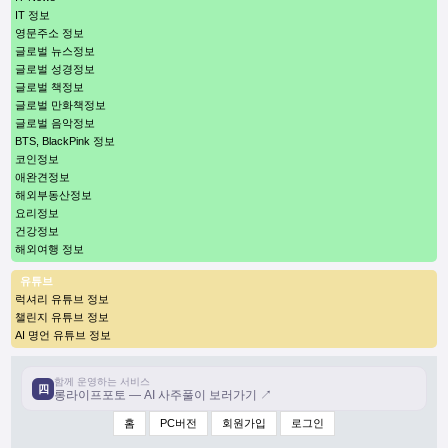
IT 정보
영문주소 정보
글로벌 뉴스정보
글로벌 성경정보
글로벌 책정보
글로벌 만화책정보
글로벌 음악정보
BTS, BlackPink 정보
코인정보
애완견정보
해외부동산정보
요리정보
건강정보
해외여행 정보
유튜브
럭셔리 유튜브 정보
챌린지 유튜브 정보
AI 명언 유튜브 정보
함께 운영하는 서비스
四
롱라이프포토 — AI 사주풀이 보러가기 ↗
홈
PC버전
회원가입
로그인