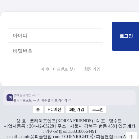
아이디 비밀번호 찾기
회원 가입
함께 운영하는 서비스
四
롱라이프포토 — AI 사주풀이 보러가기 ↗
홈
PC버전
회원가입
로그인
상 호 : 코리아프렌즈(KOREA FRIENDS) | 대표 : 명수연
사업자등록 : 204-42-63228 | 주소 : 서울시 강북구 번동 458 | 입금계좌
: 카카오뱅크 3333180664491
email: admin@피플앤잡.com / COPYRIGHT ⓒ 피플앤잡.com ALL