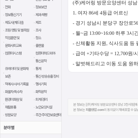
(주)케어링 방문요양센터 성
전화
정보보안
1. 여자 86세 4등급 어르신
정보통신기기
제과·제빵
제도사(캐드원)
제조
- 경기 성남시 분당구 장안로56
조림·영림 및 벌목원
조사
- 월~금 13:00~16:00 하루 3시
직업훈련 및
청소
- 신체활동 지원, 식사도움 등
문화사회교육
출판물
- 급여 +기타수당 = 12,700원/
컴퓨터시스템
컴퓨터하드웨어·
통신공학
- 말벗해드리고 이동 도움 원
큐레이터 및 문화재
통계
보존
통신·방송송출 장비
학예사·사서·기록물
행사기획
화물차·특수차
화학공학
환경미화원 및
회계/경리
본 정보는 [(주)케어링 방문요양센터 성남 3천사점]에서
재활용품
노인요양시설
본 정보는
피플앤잡.com
의 동의없이 재배포할 수 없
방문요양
주간·주야간보호센터
분야별