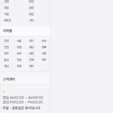
인턴
팀장
점장
원장
사원
팀원
파트장
기타
지역별
전국
서울
경기
부산
인천
강원
경남
경북
광주
대구
대전
세종
울산
전남
전북
제주
충남
충북
해외
고객센터
-
평일 Am10:00 ~ Am06:00
점심 Pm12:00 ~ Pm02:00
주말ㆍ공휴일은 휴무입니다.