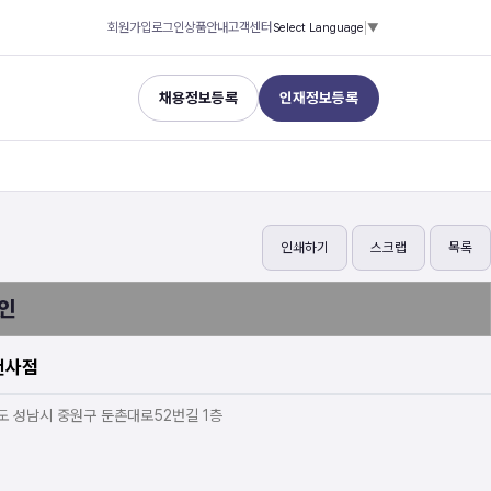
회원가입
로그인
상품안내
고객센터
Select Language
▼
채용정보등록
인재정보등록
인쇄하기
스크랩
목록
인
천사점
도 성남시 중원구 둔촌대로52번길 1층