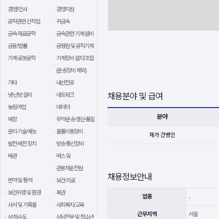
경영/인사
경영지원
공학관련 신직업
귀금속
금속·재료공학
금속관련 기계·설비
금융/법률
금형원 및 공작기계
기계·로봇공학
기계장비 설치/조립
(운송장비 제외)
기타
내선전공
채용분야 및 급여
냉·난방 설비
네트워크
농림어업
데이터
분야
매장
무역·운송·생산·품질
문리·기술·예능
물품이동장비
재가 간병인
발전·배전 장치
방송·통신장비
배관
버스 및
관용차운전원
채용정보안내
번역 및 통역
보건·의료
보건위생 및 환경
복권
업종
.
사서 및 기록물
사회복지/교육
근무지역
서울
상·하수도
상담전문 및 청소년