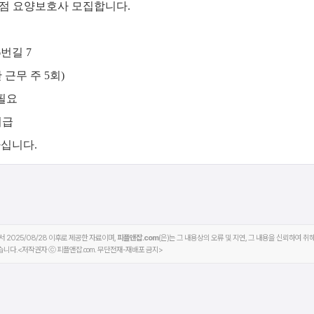
남점 요양보호사 모집합니다.
번길 7
간 근무 주 5회)
 필요
시급
하십니다.
 2025/08/28 이후로 제공한 자료이며,
피플앤잡.com
(은)는 그 내용상의 오류 및 지연, 그 내용을 신뢰하여 
습니다.<저작권자 ⓒ 피플앤잡.com. 무단전재-재배포 금지>