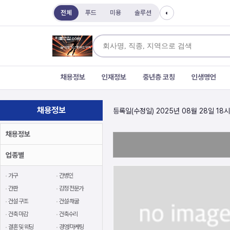
전체
푸드
미용
솔루션
◐
채용정보
인재정보
중년층 코칭
인생명언
채용정보
등록일(수정일) 2025년 08월 28일 18시
채용정보
업종별
가구
간병인
간판
감정 전문가
건설 구조
건설·채굴
건축 마감
건축수리
결혼 및 웨딩
경영/마케팅