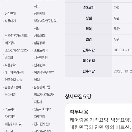
지도
4대보험
가입
상점판매
상품기획
성별
무관
상품대여
생명 과학연구원 및
시험
경력
무관
석유·천연가스 제조
섬유/의복
연령
무관
제어장치
섬유공학
근무시간
00:00 ~ 00
소방·방재·산업안전·
소프트웨어
비파괴
시스템운영
접수방법
식품공학
안내·접수
접수마감
2025-10-
에너지·환경공학
여행 및 관광통역
연극·영화·방송
영업
운송장비정비
운송장비조립
육아시설
의료기사·치료사·
상세모집요강
재활사
의료복지
인문·사회과학
직무내용
자연과학
자재관리
케어링은 가족요양, 방문요양,
재활용처리 및
전기·전자 설비
대한민국의 천만 명의 어르신,
소각로
전산자료 입력