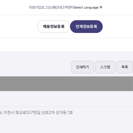
회원가입
로그인
상품안내
고객센터
Select Language
▼
채용정보등록
인재정보등록
인쇄하기
스크랩
목록
도 이천시 향교로107번길 산호2차 상가동 1호