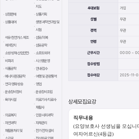
지도
4대보험
가입
상점판매
상품기획
성별
무관
상품대여
생명 과학연구원 및
시험
경력
무관
석유·천연가스 제조
섬유/의복
연령
무관
제어장치
섬유공학
근무시간
00:00 ~ 00
소방·방재·산업안전·
소프트웨어
비파괴
시스템운영
접수방법
식품공학
안내·접수
접수마감
2025-11-0
에너지·환경공학
여행 및 관광통역
연극·영화·방송
영업
운송장비정비
운송장비조립
육아시설
의료기사·치료사·
상세모집요강
재활사
의료복지
인문·사회과학
직무내용
자연과학
자재관리
(요양보호사 선생님을 모십니
재활용처리 및
전기·전자 설비
여자어르신(4등급)
소각로
전산자료 입력