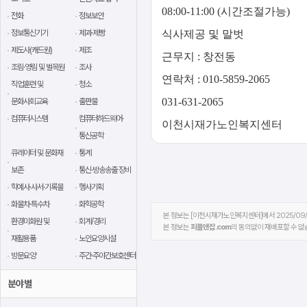
08:00-11:00 (시간조절가능)
전화
정보보안
정보통신기기
제과·제빵
식사제공 및 말벗
제도사(캐드원)
제조
근무지 : 창전동
조림·영림 및 벌목원
조사
연락처 : 010-5859-2065
직업훈련 및
청소
031-631-2065
문화사회교육
출판물
컴퓨터시스템
컴퓨터하드웨어·
이천시재가노인복지센터
통신공학
큐레이터 및 문화재
통계
보존
통신·방송송출 장비
학예사·사서·기록물
행사기획
화물차·특수차
화학공학
본 정보는 [이천시재가노인복지센터]에서 2025/09
환경미화원 및
회계/경리
본 정보는
피플앤잡.com
의 동의없이 재배포할 수 없
재활용품
노인요양시설
방문요양
주간·주야간보호센터
분야별