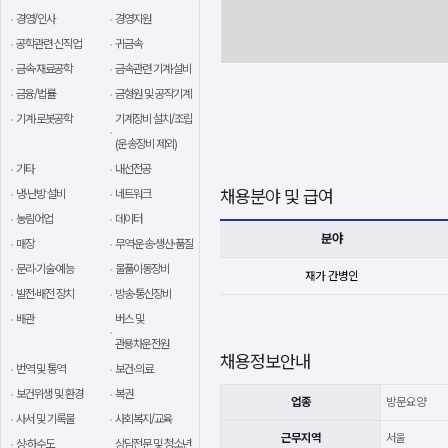
경영/인사
경영지원
공학관련 신직업
귀금속
금속·재료공학
금속관련 기계·설비
금융/법률
금형원 및 공작기계
기계·로봇공학
기계장비 설치/조립
(운송장비 제외)
기타
내선전공
채용분야 및 급여
냉·난방 설비
네트워크
농림어업
데이터
분야
매장
무역·운송·생산·품질
문리·기술·예능
물품이동장비
재가 간병인
발전·배전 장치
방송·통신장비
배관
버스 및
관용차운전원
채용정보안내
번역 및 통역
보건·의료
보건위생 및 환경
복권
업종
방문요양
사서 및 기록물
사회복지/교육
근무지역
서울
상·하수도
상담전문 및 청소년