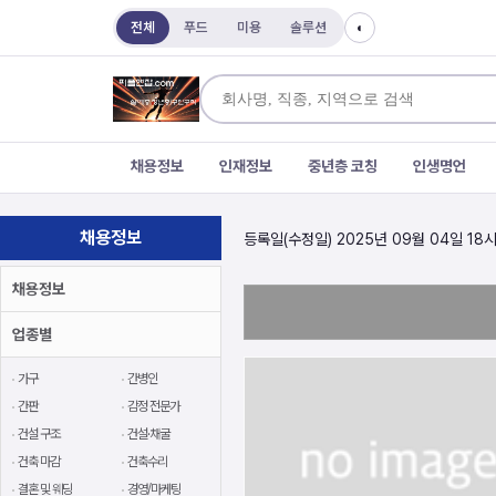
전체
푸드
미용
솔루션
◐
채용정보
인재정보
중년층 코칭
인생명언
채용정보
등록일(수정일) 2025년 09월 04일 18시
채용정보
업종별
가구
간병인
간판
감정 전문가
건설 구조
건설·채굴
건축 마감
건축수리
결혼 및 웨딩
경영/마케팅