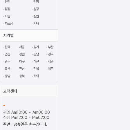
인턴
팀장
점장
원장
사원
팀원
파트장
기타
지역별
전국
서울
경기
부산
인천
강원
경남
경북
광주
대구
대전
세종
울산
전남
전북
제주
충남
충북
해외
고객센터
-
평일 Am10:00 ~ Am06:00
점심 Pm12:00 ~ Pm02:00
주말ㆍ공휴일은 휴무입니다.