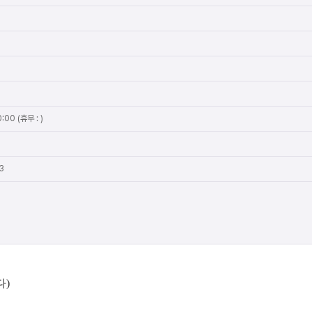
:00 (휴무 : )
3
다)