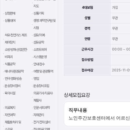
지도
4대보험
가입
상점판매
상품기획
성별
무관
상품대여
생명 과학연구원 및
시험
경력
무관
석유·천연가스 제조
섬유/의복
연령
무관
제어장치
섬유공학
근무시간
00:00 ~ 00
소방·방재·산업안전·
소프트웨어
비파괴
시스템운영
접수방법
식품공학
안내·접수
접수마감
2025-11-0
에너지·환경공학
여행 및 관광통역
연극·영화·방송
영업
운송장비정비
운송장비조립
육아시설
의료기사·치료사·
상세모집요강
재활사
의료복지
인문·사회과학
직무내용
자연과학
자재관리
노인주간보호센터에서 어르신을
재활용처리 및
전기·전자 설비
소각로
전산자료 입력