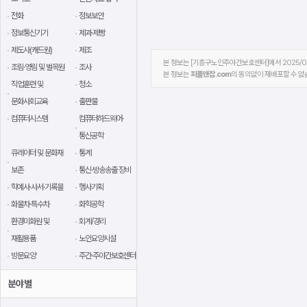
전화
정보보안
정보통신기기
제과·제빵
제도사(캐드원)
제조
본 정보는 [기흥구노인주야간보호센터]에서 2025/0
조림·영림 및 벌목원
조사
본 정보는
피플앤잡.com
의 동의없이 재배포할 수 없
직업훈련 및
청소
문화사회교육
출판물
컴퓨터시스템
컴퓨터하드웨어·
통신공학
큐레이터 및 문화재
통계
보존
통신·방송송출 장비
학예사·사서·기록물
행사기획
화물차·특수차
화학공학
환경미화원 및
회계/경리
재활용품
노인요양시설
방문요양
주간·주야간보호센터
분야별