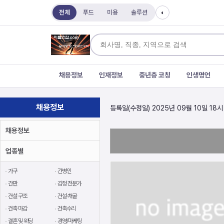
전체
푸드
미용
솔루션
◐
채용정보
인재정보
중년층 코칭
인생명언
채용정보
등록일(수정일) 2025년 09월 10일 18시
채용정보
업종별
가구
간병인
간판
감정 전문가
건설 구조
건설·채굴
건축 마감
건축수리
결혼 및 웨딩
경영/마케팅