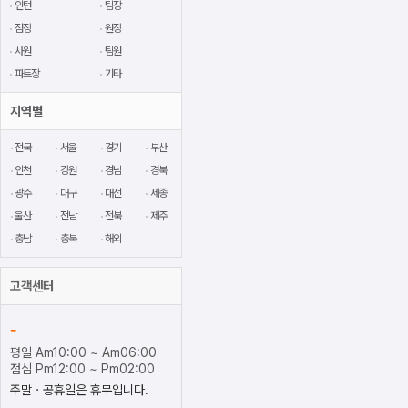
인턴
팀장
점장
원장
사원
팀원
파트장
기타
지역별
전국
서울
경기
부산
인천
강원
경남
경북
광주
대구
대전
세종
울산
전남
전북
제주
충남
충북
해외
고객센터
-
평일 Am10:00 ~ Am06:00
점심 Pm12:00 ~ Pm02:00
주말ㆍ공휴일은 휴무입니다.