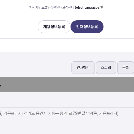
회원가입
로그인
상품안내
고객센터
Select Language
▼
채용정보등록
인재정보등록
인쇄하기
스크랩
목록
.
, 가은프라자) 경기도 용인시 기흥구 흥덕1로79번길 영덕동, 가은프라자)