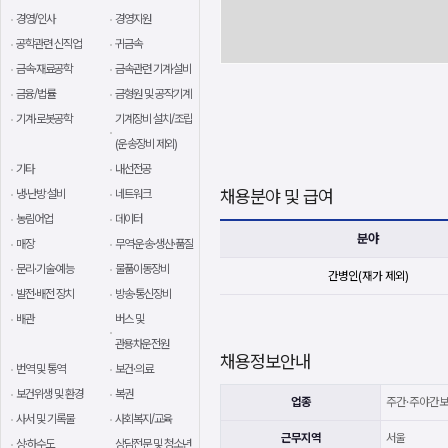
경영/인사
경영지원
공학관련 신직업
귀금속
금속·재료공학
금속관련 기계·설비
금융/법률
금형원 및 공작기계
기계·로봇공학
기계장비 설치/조립
(운송장비 제외)
기타
내선전공
채용분야 및 급여
냉·난방 설비
네트워크
농림어업
데이터
분야
매장
무역·운송·생산·품질
문리·기술·예능
물품이동장비
간병인(재가 제외)
발전·배전 장치
방송·통신장비
배관
버스 및
관용차운전원
채용정보안내
번역 및 통역
보건·의료
보건위생 및 환경
복권
업종
주간·주야간
사서 및 기록물
사회복지/교육
근무지역
서울
상·하수도
상담전문 및 청소년