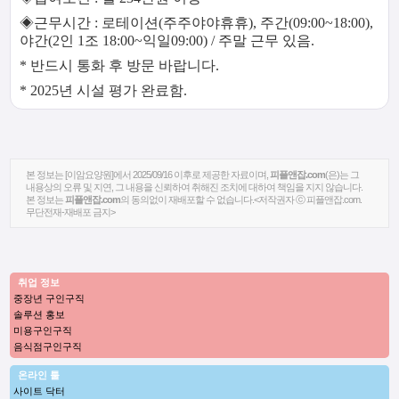
◈근무시간 : 로테이션(주주야야휴휴), 주간(09:00~18:00),
야간(2인 1조 18:00~익일09:00) / 주말 근무 있음.
* 반드시 통화 후 방문 바랍니다.
* 2025년 시설 평가 완료함.
본 정보는 [이암요양원]에서 2025/09/16 이후로 제공한 자료이며,
피플앤잡.com
(은)는 그
내용상의 오류 및 지연, 그 내용을 신뢰하여 취해진 조치에 대하여 책임을 지지 않습니다.
본 정보는
피플앤잡.com
의 동의없이 재배포할 수 없습니다.<저작권자 ⓒ 피플앤잡.com.
무단전재-재배포 금지>
취업 정보
중장년 구인구직
솔루션 홍보
미용구인구직
음식점구인구직
온라인 툴
사이트 닥터