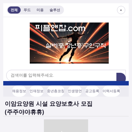
◐
전체
푸드
미용
솔루션
채용정보
인재정보
중년층코칭
인생명언
공고등록
이력서등록
이암요양원 시설 요양보호사 모집
(주주야야휴휴)