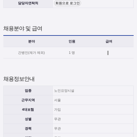
담당자연락처
회원으로 로그인
채용분야 및 급여
분야
인원
급여
간병인(재가 제외)
1 명
채용정보안내
업종
노인요양시설
근무지역
서울
4대보험
가입
성별
무관
경력
무관