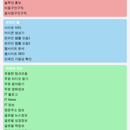
솔루션 홍보
미용구인구직
음식점구인구직
온라인 툴
사이트 닥터
아이콘 생성기
온라인 웹툴 모음1
온라인 웹툴 모음2
웹사이트 분석
웹사이트 SEO
도메인 가용성 확인
유용한 정보
유용한 링크모음
무료 라디오 듣기
무료 음악듣기
무료 영화정보
IT 블로그
IT News
IT 정보
영문주소 정보
글로벌 뉴스정보
글로벌 성경정보
글로벌 책정보