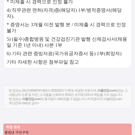
* 미제출 시 경력으로 인정 불가
4) 직무관련 면허(자격)증(해당자) 1부/병적증명서(해당
자),
* 증명서는 3개월 이전 발행 본 / 미제출 시 경력으로 인정
불가
5) (필수)종합병원 및 건강검진기관 발행 신체검사서(채용
일 기준 1년 이내) 사본 1부
6) 기타 관련 증빙자료(국가유공자증서 등) 1부(희망자)
기타 자세한 사항은 첨부파일 참고
본 정보는 [육군제6060부대]에서 2025/10/17 이후로 제공한 자료이며,
피플앤잡.com
(은)는 그
내용상의 오류 및 지연, 그 내용을 신뢰하여 취해진 조치에 대하여 책임을 지지 않습니다.
본 정보는
피플앤잡.com
의 동의없이 재배포할 수 없습니다.<저작권자 ⓒ 피플앤잡.com.
무단전재-재배포 금지>
취업 정보
중장년 구인구직