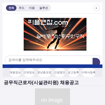
◐
전체
푸드
미용
솔루션
채용정보
인재정보
중년층코칭
인생명언
공고등록
이력서등록
공무직근로자(시설관리원) 채용공고