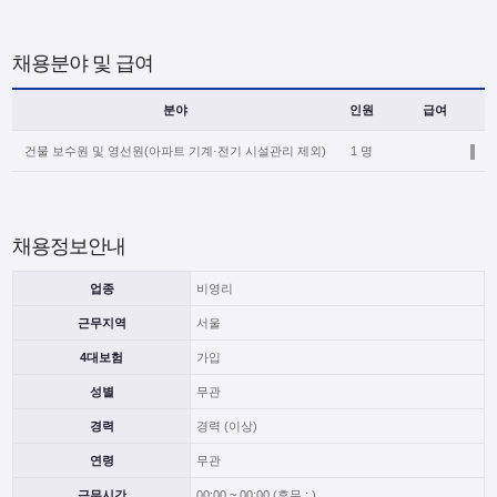
채용분야 및 급여
분야
인원
급여
건물 보수원 및 영선원(아파트 기계·전기 시설관리 제외)
1 명
채용정보안내
업종
비영리
근무지역
서울
4대보험
가입
성별
무관
경력
경력 (이상)
연령
무관
근무시간
00:00 ~ 00:00 (휴무 : )