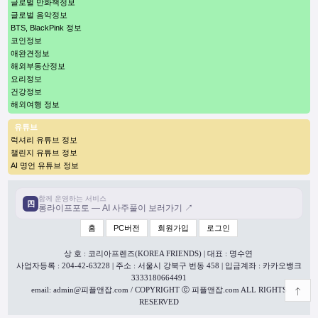
글로벌 만화책정보
글로벌 음악정보
BTS, BlackPink 정보
코인정보
애완견정보
해외부동산정보
요리정보
건강정보
해외여행 정보
유튜브
럭셔리 유튜브 정보
챌린지 유튜브 정보
AI 명언 유튜브 정보
함께 운영하는 서비스
四
롱라이프포토 — AI 사주풀이 보러가기 ↗
홈
PC버전
회원가입
로그인
상 호 : 코리아프렌즈(KOREA FRIENDS) | 대표 : 명수연
사업자등록 : 204-42-63228 | 주소 : 서울시 강북구 번동 458 | 입금계좌 : 카카오뱅크
3333180664491
email: admin@피플앤잡.com / COPYRIGHT ⓒ 피플앤잡.com ALL RIGHTS
RESERVED