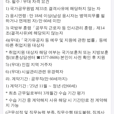
다. 필수 / 우대 자격 요건
1) 국가공무원법 제33조 결격사유에 해당하지 않는 자
2) 응시연령 : 만 18세 이상(남성 응시자는 병역의무를 필
하거나 면제된 자) 만 60세 미만
3) 국방부 훈령「공무직 근로자 등 인사관리 훈령」제14
조(결격사유)에 해당되지 않는자
4)(우대)「국가유공자 등 예우 및 지원에 관한 법률」등에
따른 취업지원 대상자
* 취업지원 대상자 해당 여부는 국가보훈처 또는 지방보훈
청(보훈상담센터 ☎1577-0606) 본인이 사전 확인 후 지원
5) (우대) 인접 지역 거주자
6) (우대) 시설관리관련 유경력자
라. 계약기간 : 공무직(만 60세까지)
1) 계약기간 : '25년 11월 ∼ 정년 (만60세)
* 최초 근무일로부터 3개월간 수습 기간 평가
* 수습 기간 중 계약해지 사유 해당 시 기간만료 전 계약해
지 가능
(근무성적 및 직무능력 부족, 직무수행 태도불량, 징계사